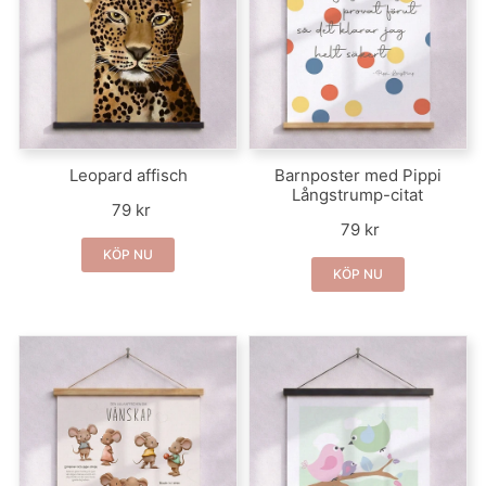
Leopard affisch
Barnposter med Pippi
Långstrump-citat
79 kr
79 kr
KÖP NU
KÖP NU