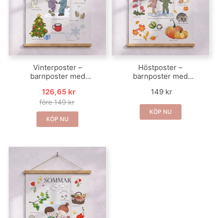
Vinterposter –
Höstposter –
barnposter med
barnposter med
vintermotiv
höstmotiv
126,65 kr
149 kr
före 149 kr
KÖP NU
KÖP NU