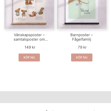
Vänskapsposter –
Barnposter –
samtalsposter om
Fågelfamilj
vänskap för barn
149 kr
79 kr
KÖP NU
KÖP NU