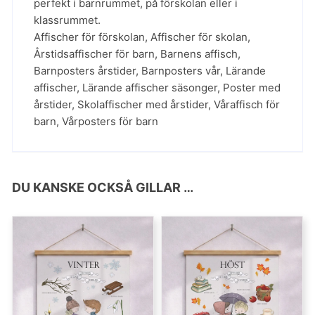
perfekt i barnrummet, på förskolan eller i
klassrummet.
Affischer för förskolan
,
Affischer för skolan
,
Årstidsaffischer för barn
,
Barnens affisch
,
Barnposters årstider
,
Barnposters vår
,
Lärande
affischer
,
Lärande affischer säsonger
,
Poster med
årstider
,
Skolaffischer med årstider
,
Våraffisch för
barn
,
Vårposters för barn
DU KANSKE OCKSÅ GILLAR …