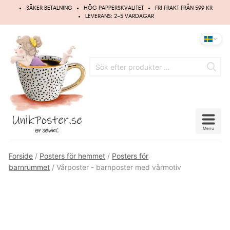
Hoppa
SÄKER BETALNING
HÖG PAPPERSKVALITET
FRI FRAKT FRÅN 599 KR
till
LEVERANS: 2–5 VARDAGAR
innehåll
Menu
Forside
/
Posters för hemmet
/
Posters för
barnrummet
/ Vårposter - barnposter med vårmotiv
UPP TILL
20%
RABATT