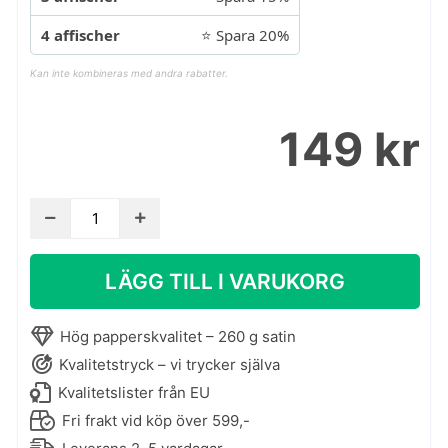
4 affischer
⭐ Spara 20%
Kan inte kombineras med andra rabatter.
149 kr
Vårposter
-
barnposter
LÄGG TILL I VARUKORG
med
vårmotiv
mängd
Hög papperskvalitet – 260 g satin
Kvalitetstryck – vi trycker själva
Kvalitetslister från EU
Fri frakt vid köp över 599,-