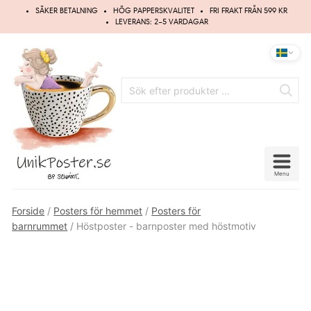
Hoppa
SÄKER BETALNING
HÖG PAPPERSKVALITET
FRI FRAKT FRÅN 599 KR
till
LEVERANS: 2–5 VARDAGAR
innehåll
Menu
Forside
/
Posters för hemmet
/
Posters för
barnrummet
/ Höstposter - barnposter med höstmotiv
UPP TILL
20%
RABATT