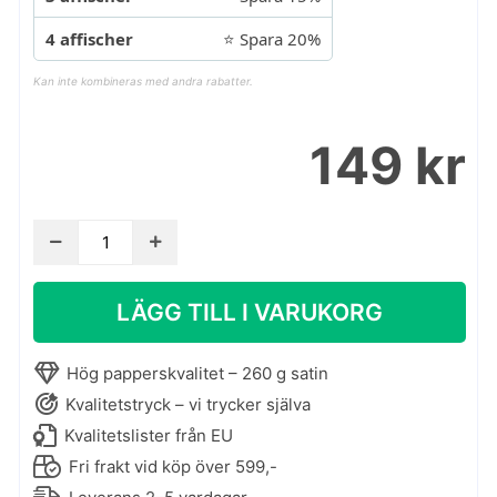
4 affischer
⭐ Spara 20%
Kan inte kombineras med andra rabatter.
149 kr
Höstposter
-
barnposter
LÄGG TILL I VARUKORG
med
höstmotiv
mängd
Hög papperskvalitet – 260 g satin
Kvalitetstryck – vi trycker själva
Kvalitetslister från EU
Fri frakt vid köp över 599,-