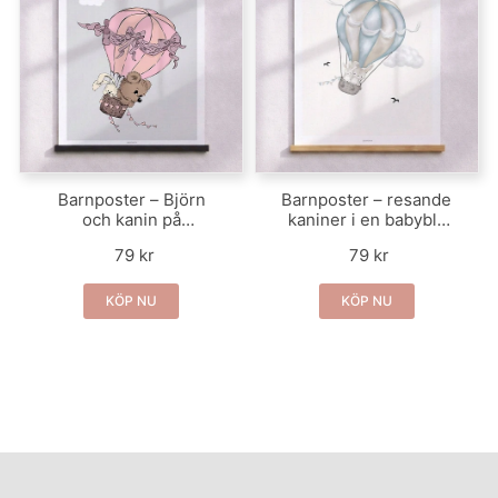
Barnposter – Björn
Barnposter – resande
och kanin på
kaniner i en babyblå
promenad
luftballong
79 kr
79 kr
KÖP NU
KÖP NU