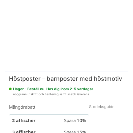
Höstposter – barnposter med höstmotiv
I lager - Beställ nu. Hos dig inom 2–5 vardagar
noggrann utskrift och hantering samt snabb leverans
Mängdrabatt
Storleksguide
2 affischer
Spara 10%
3 affischer
Spara 15%