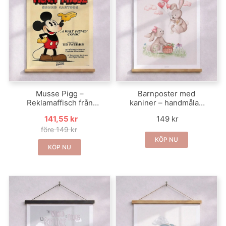
Musse Pigg –
Barnposter med
Reklamaffisch från
kaniner – handmålad
1928
akvarell
141,55 kr
149 kr
före 149 kr
KÖP NU
KÖP NU