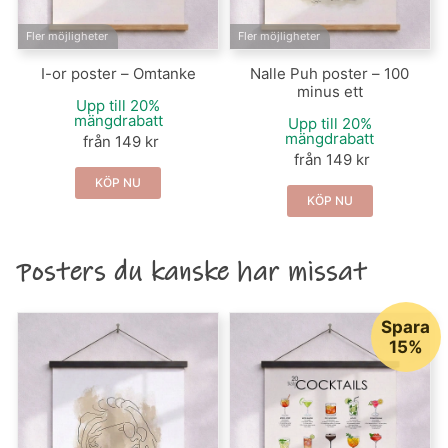
Fler möjligheter
Fler möjligheter
I-or poster – Omtanke
Nalle Puh poster – 100
minus ett
Upp till 20%
mängdrabatt
Upp till 20%
mängdrabatt
från 149 kr
från 149 kr
KÖP NU
KÖP NU
Posters du kanske har missat
Spara
15%