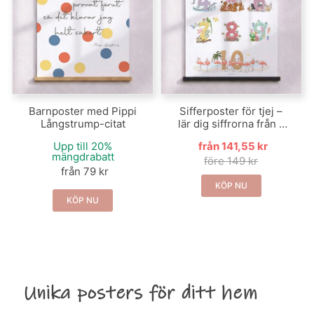
Barnposter med Pippi
Sifferposter för tjej –
Långstrump-citat
lär dig siffrorna från 1
till 10 med djur
Upp till 20%
från 141,55 kr
mängdrabatt
före 149 kr
från 79 kr
KÖP NU
KÖP NU
Unika posters för ditt hem