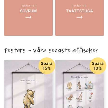
poster till
poster till
SOVRUM
TVÄTTSTUGA
⟶
⟶
Posters – våra senaste affischer
Spara
Spara
15%
10%