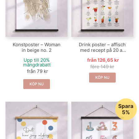
Konstposter – Woman
Drink poster – affisch
in beige no. 2
med recept på 20 av
de mest kända (och
Upp till 20%
från 126,65 kr
mumsiga!) cocktails
mängdrabatt
före 149 kr
från 79 kr
KÖP NU
KÖP NU
Spara
5%