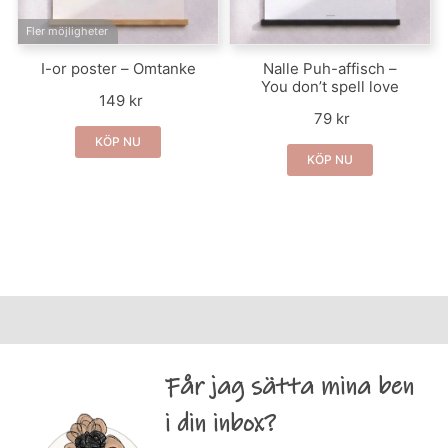
Fler möjligheter
I-or poster – Omtanke
Nalle Puh-affisch –
You don’t spell love
149 kr
79 kr
KÖP NU
KÖP NU
Får jag sätta mina ben
i din inbox?