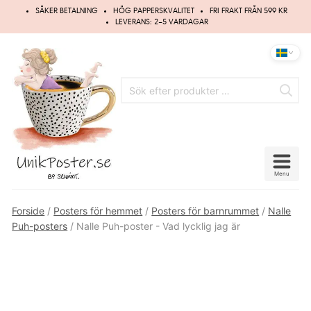
Hoppa
SÄKER BETALNING
HÖG PAPPERSKVALITET
FRI FRAKT FRÅN 599 KR
till
LEVERANS: 2–5 VARDAGAR
innehåll
Menu
Forside
/
Posters för hemmet
/
Posters för barnrummet
/
Nalle
Puh-posters
/ Nalle Puh-poster - Vad lycklig jag är
Spara
5%