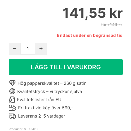
141,55 kr
före 149 kr
Endast under en begränsad tid
Nalle
Puh-
poster
LÄGG TILL I VARUKORG
-
Vad
lycklig
Hög papperskvalitet – 260 g satin
jag
Kvalitetstryck – vi trycker själva
är
Kvalitetslister från EU
mängd
Fri frakt vid köp över 599,-
Leverans 2–5 vardagar
Produktnr. SE-13423