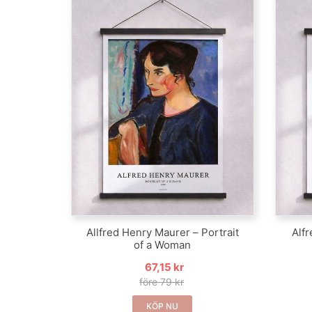
Allfred Henry Maurer – Portrait
Alf
of a Woman
67,15 kr
före 79 kr
KÖP NU