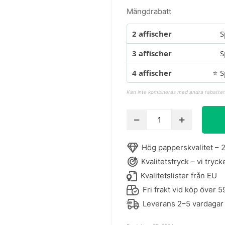
Mängdrabatt
2 affischer
S
3 affischer
S
4 affischer
⭐ S
Kan inte kombineras med andra rabatter
Alfred
Henry
Maurer
Hög papperskvalitet – 2
-
Kvalitetstryck – vi tryck
Still
Life
Kvalitetslister från EU
affisch
Fri frakt vid köp över 5
mängd
Leverans 2–5 vardagar