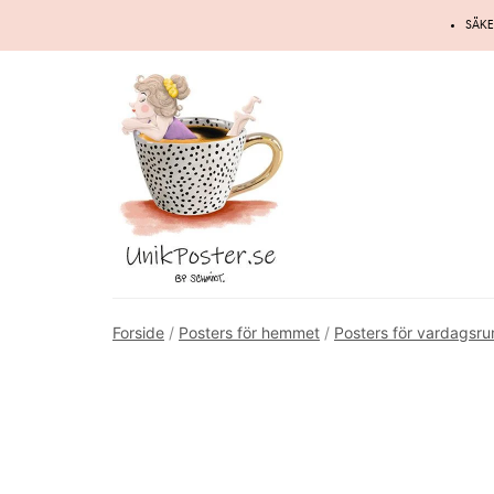
Hoppa
SÄKE
till
innehåll
Forside
/
Posters för hemmet
/
Posters för vardagsr
Gammal restaurerad illustration