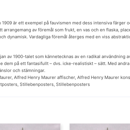
ån 1909 är ett exempel på fauvismen med dess intensiva färger o
er ett arrangemang av föremål som frukt, en vas och en flaska, pla
och dynamisk. Vardagliga föremål återges med en viss abstraktio
jan av 1900-talet som kännetecknas av en radikal användning av f
 dem på ett fantasifullt – dvs. icke-realistiskt – sätt. Med and
änslor och stämningar.
Maurer
,
Alfred Henry Maurer affischer
,
Alfred Henry Maurer kons
stposters
,
Stillebenposters
,
Stillebenposters