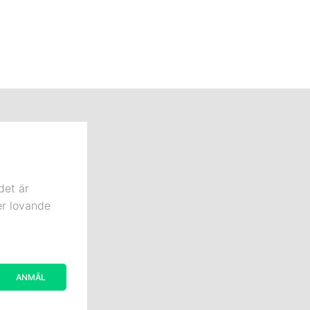
det är
er lovande