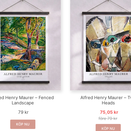
red Henry Maurer – Fenced
Alfred Henry Maurer – 
Landscape
Heads
79 kr
75,05 kr
före 79 kr
KÖP NU
KÖP NU