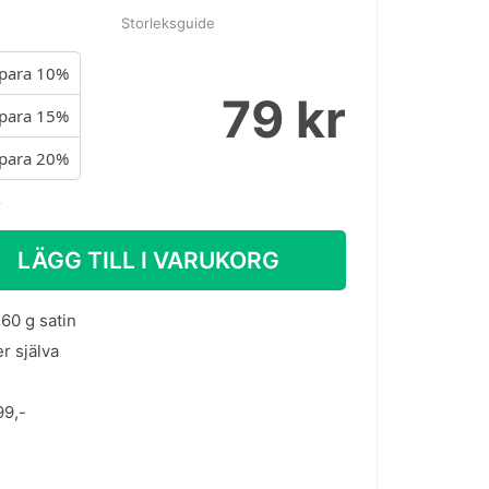
Storleksguide
para 10%
79 kr
para 15%
para 20%
.
LÄGG TILL I VARUKORG
60 g satin
er själva
99,-