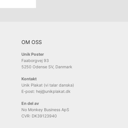
OM OSS
Unik Poster
Faaborgvej 93
5250 Odense SV, Danmark
Kontakt
Unik Plakat (vi talar danska)
E-post: hej
@unikplakat.dk
En del av
No Monkey Business ApS
CVR: DK39123940