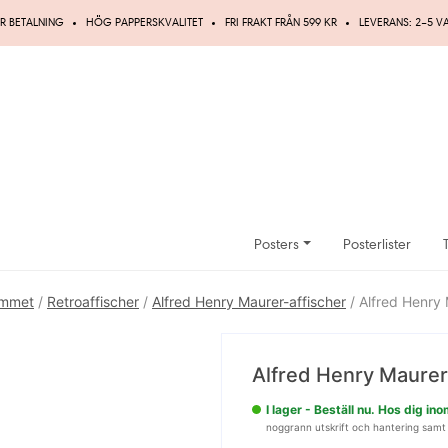
R BETALNING
HÖG PAPPERSKVALITET
FRI FRAKT FRÅN 599 KR
LEVERANS: 2–5 
Posters
Posterlister
ummet
/
Retroaffischer
/
Alfred Henry Maurer-affischer
/ Alfred Henry M
UPP TILL
20%
Alfred Henry Maurer –
RABATT
I lager - Beställ nu. Hos dig i
noggrann utskrift och hantering samt