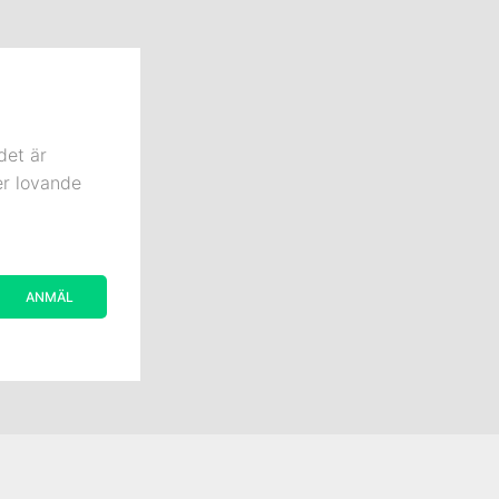
det är
er lovande