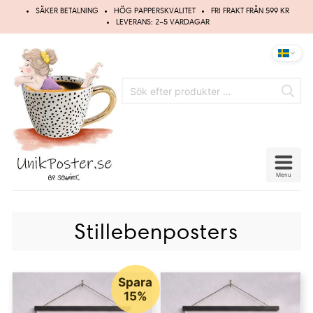
Hoppa
SÄKER BETALNING
HÖG PAPPERSKVALITET
FRI FRAKT FRÅN 599 KR
till
LEVERANS: 2–5 VARDAGAR
innehåll
Menu
Stillebenposters
Spara
15%