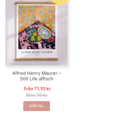
Alfred Henry Maurer –
Still Life affisch
från 71,10 kr
före 79 kr
KÖP NU