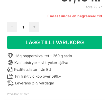
före 79 kr
Endast under en begränsad tid
Poster
med
kolteckning
LÄGG TILL I VARUKORG
-
Den
vita
Hög papperskvalitet – 260 g satin
ballerinan
Kvalitetstryck – vi trycker själva
mängd
Kvalitetslister från EU
Fri frakt vid köp över 599,-
Leverans 2–5 vardagar
Produktnr. SE-1501