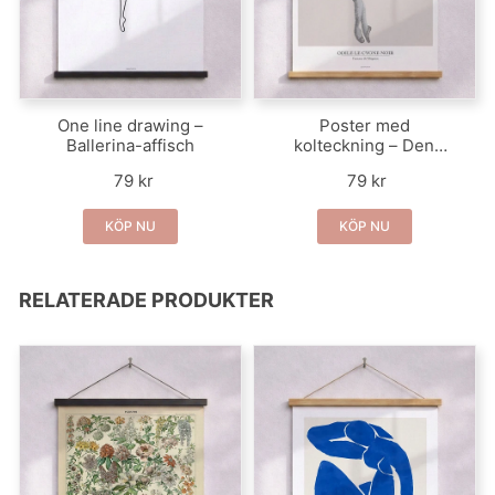
One line drawing –
Poster med
Ballerina-affisch
kolteckning – Den
svarta svanen
79 kr
79 kr
KÖP NU
KÖP NU
RELATERADE PRODUKTER