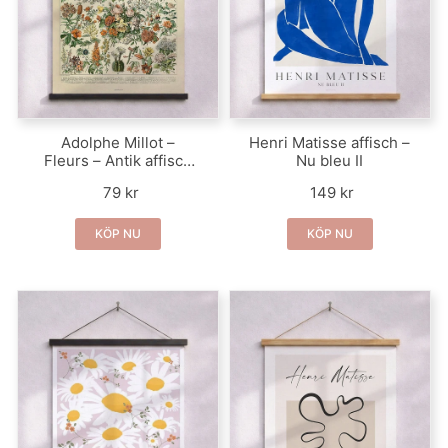
Adolphe Millot –
Henri Matisse affisch –
Fleurs – Antik affisch
Nu bleu II
med blommor
79 kr
149 kr
KÖP NU
KÖP NU