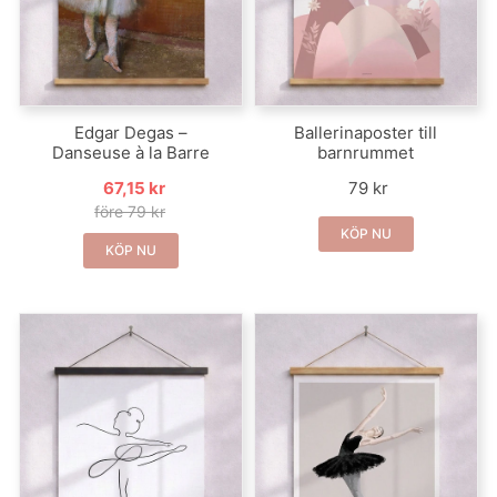
Edgar Degas –
Ballerinaposter till
Danseuse à la Barre
barnrummet
67,15 kr
79 kr
före 79 kr
KÖP NU
KÖP NU