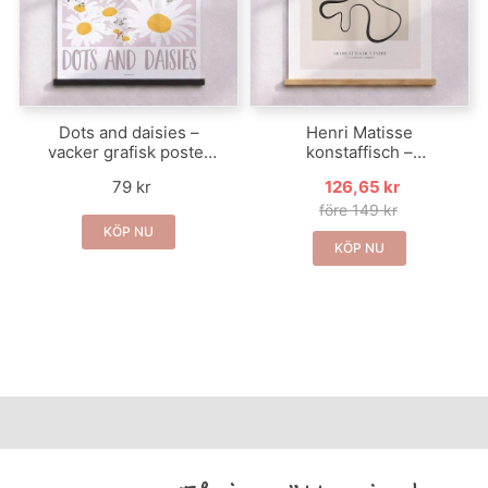
Dots and daisies –
Henri Matisse
vacker grafisk poster
konstaffisch –
med blommor
Silhouettes de cendre
79 kr
126,65 kr
II
före 149 kr
KÖP NU
KÖP NU