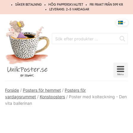
Hoppa
SÄKER BETALNING
HÖG PAPPERSKVALITET
FRI FRAKT FRÅN 599 KR
till
LEVERANS: 2–5 VARDAGAR
innehåll
Menu
Forside
/
Posters för hemmet
/
Posters för
vardagsrummet
/
Konstposters
/ Poster med kolteckning - Den
vita ballerinan
Spara
15%