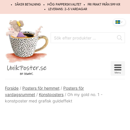
Hoppa
SÄKER BETALNING
HÖG PAPPERSKVALITET
FRI FRAKT FRÅN 599 KR
till
LEVERANS: 2–5 VARDAGAR
innehåll
Menu
Forside
/
Posters för hemmet
/
Posters för
vardagsrummet
/
Konstposters
/ Oh my gold no. 1 -
konstposter med grafisk guldeffekt
Ikke guld-folie
UPP TILL
20%
RABATT