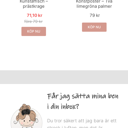
Kunstaffisch –
Konstposter – Två
prästkrage
limegröna palmer
71,10 kr
79 kr
före 79 kr
KÖP NU
KÖP NU
Får jag sätta mina ben
i din inbox?
Du tror säkert att jag bara är ett
streck i luften, men det är