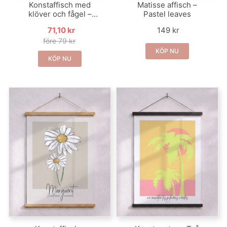
Konstaffisch med
Matisse affisch –
klöver och fågel –
Pastel leaves
akrylfärg
71,10 kr
149 kr
före 79 kr
KÖP NU
KÖP NU