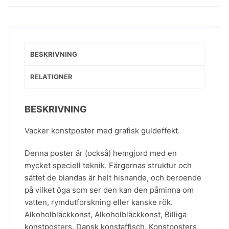
BESKRIVNING
RELATIONER
BESKRIVNING
Vacker konstposter med grafisk guldeffekt.
Denna poster är (också) hemgjord med en
mycket speciell teknik. Färgernas struktur och
sättet de blandas är helt hisnande, och beroende
på vilket öga som ser den kan den påminna om
vatten, rymdutforskning eller kanske rök.
Alkoholbläckkonst
,
Alkoholbläckkonst
,
Billiga
konstposters
,
Dansk konstaffisch
,
Konstposters