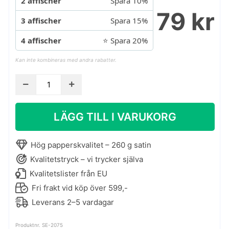
2 affischer
Spara 10%
79 kr
3 affischer
Spara 15%
4 affischer
⭐ Spara 20%
Kan inte kombineras med andra rabatter.
Oh
my
gold
LÄGG TILL I VARUKORG
no.
1
-
Hög papperskvalitet – 260 g satin
konstposter
Kvalitetstryck – vi trycker själva
med
Kvalitetslister från EU
grafisk
Fri frakt vid köp över 599,-
guldeffekt
Leverans 2–5 vardagar
mängd
Produktnr. SE-2075