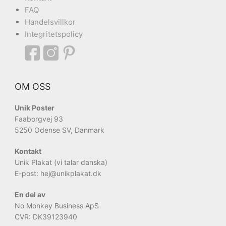
FAQ
Handelsvillkor
Integritetspolicy
OM OSS
Unik Poster
Faaborgvej 93
5250 Odense SV, Danmark
Kontakt
Unik Plakat (vi talar danska)
E-post: hej
@unikplakat.dk
En del av
No Monkey Business ApS
CVR: DK39123940