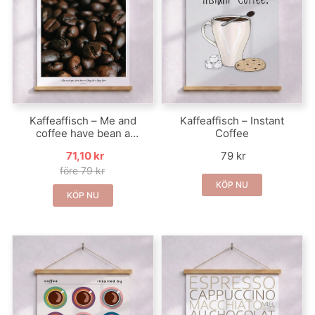
Kaffeaffisch – Me and
Kaffeaffisch – Instant
coffee have bean a
Coffee
thing
71,10 kr
79 kr
före 79 kr
KÖP NU
KÖP NU