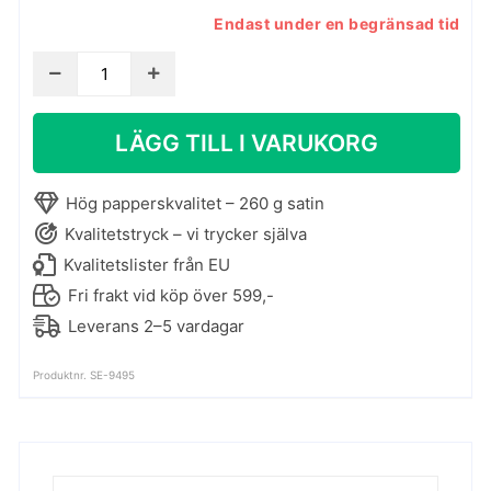
Endast under en begränsad tid
Konstaffisch
-
Kaffe
LÄGG TILL I VARUKORG
i
sängen
mängd
Hög papperskvalitet – 260 g satin
Kvalitetstryck – vi trycker själva
Kvalitetslister från EU
Fri frakt vid köp över 599,-
Leverans 2–5 vardagar
Produktnr. SE-9495