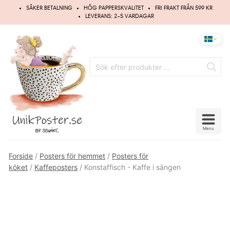
Hoppa
SÄKER BETALNING
HÖG PAPPERSKVALITET
FRI FRAKT FRÅN 599 KR
till
LEVERANS: 2–5 VARDAGAR
innehåll
Menu
Forside
/
Posters för hemmet
/
Posters för
köket
/
Kaffeposters
/ Konstaffisch - Kaffe i sängen
Spara
10%