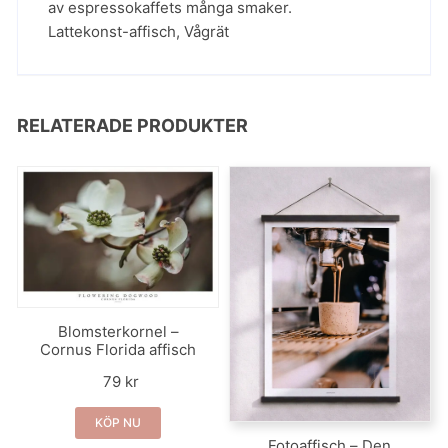
av espressokaffets många smaker.
Lattekonst-affisch
,
Vågrät
RELATERADE PRODUKTER
Blomsterkornel –
Cornus Florida affisch
79 kr
KÖP NU
Fotoaffisch – Den