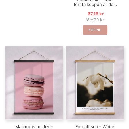
första koppen är den
bästa
67,15 kr
före 79 kr
KÖP NU
Macarons poster –
Fotoaffisch – White