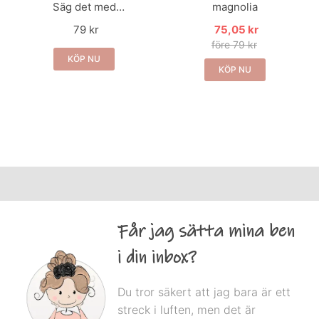
Säg det med
magnolia
macarons
79 kr
75,05 kr
före 79 kr
KÖP NU
KÖP NU
Får jag sätta mina ben
i din inbox?
Du tror säkert att jag bara är ett
streck i luften, men det är