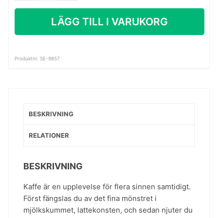
Latte
LÄGG TILL I VARUKORG
art
foto
mängd
Produktnr. SE-9857
BESKRIVNING
RELATIONER
BESKRIVNING
Kaffe är en upplevelse för flera sinnen samtidigt.
Först fängslas du av det fina mönstret i
mjölkskummet, lattekonsten, och sedan njuter du