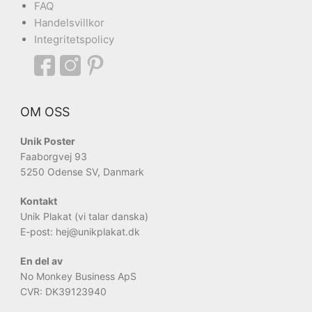
FAQ
Handelsvillkor
Integritetspolicy
OM OSS
Unik Poster
Faaborgvej 93
5250 Odense SV, Danmark
Kontakt
Unik Plakat (vi talar danska)
E-post: hej
@unikplakat.dk
En del av
No Monkey Business ApS
CVR: DK39123940