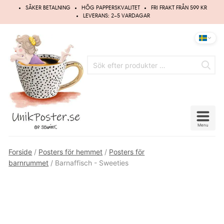
Hoppa
SÄKER BETALNING
HÖG PAPPERSKVALITET
FRI FRAKT FRÅN 599 KR
till
LEVERANS: 2–5 VARDAGAR
innehåll
Menu
Forside
/
Posters för hemmet
/
Posters för
barnrummet
/ Barnaffisch - Sweeties
UPP TILL
20%
RABATT