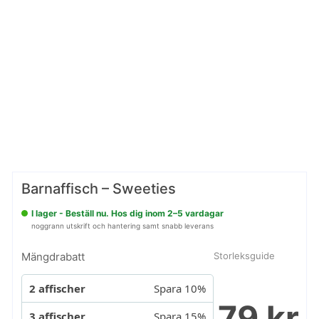
Barnaffisch – Sweeties
I lager - Beställ nu. Hos dig inom 2–5 vardagar
noggrann utskrift och hantering samt snabb leverans
Mängdrabatt
Storleksguide
2 affischer
Spara 10%
79 kr
3 affischer
Spara 15%