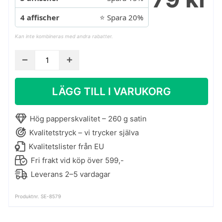
4 affischer
⭐ Spara 20%
Kan inte kombineras med andra rabatter.
Barnaffisch
-
Sweeties
LÄGG TILL I VARUKORG
mängd
Hög papperskvalitet – 260 g satin
Kvalitetstryck – vi trycker själva
Kvalitetslister från EU
Fri frakt vid köp över 599,-
Leverans 2–5 vardagar
Produktnr. SE-8579