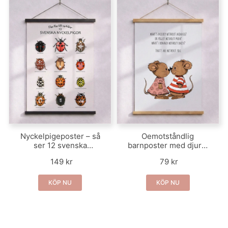
Nyckelpigeposter – så
Oemotståndlig
ser 12 svenska
barnposter med djur –
nyckelpigor ut
bästa vänner
149 kr
79 kr
KÖP NU
KÖP NU