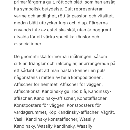
primärfärgerna gult, rött och blått, som han ansåg
ha symbolisk betydelse. Gult representerar
värme och andlighet, rött är passion och vitalitet,
medan blått uttrycker lugn och djup. Färgerna
används inte av estetiska skäl, utan är noggrant
utvalda för att väcka specifika känslor och
associationer.
De geometriska formerna i målningen, såsom
cirklar, trianglar och rektanglar, är arrangerade på
ett sådant sätt att man nästan känner en puls
någonstans i mitten av hela kompositionen.
Affischer för hemmet
,
Affischer för väggen
,
Affischkonst
,
Kandinsky gul röd blå
,
Kandinsky-
affischer
,
Kandinsky-affischer
,
Konstaffischer
,
Konstposters för väggen
,
Konstposters för
vardagsrummet
,
Köp Kandinsky-affischer
,
Vågrät
,
Vasili Kandinsky konstaffischer
,
Wassily
Kandinsky
,
Wassily Kandinsky
,
Wassily