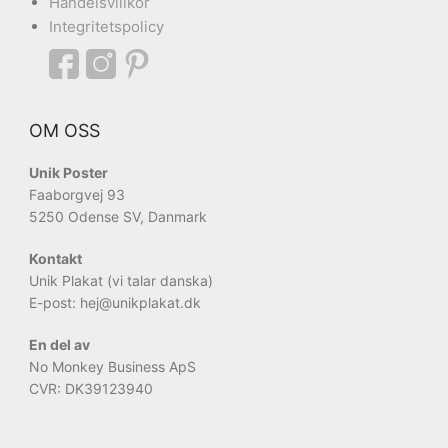
Handelsvillkor
Integritetspolicy
OM OSS
Unik Poster
Faaborgvej 93
5250 Odense SV, Danmark
Kontakt
Unik Plakat (vi talar danska)
E-post: hej
@unikplakat.dk
En del av
No Monkey Business ApS
CVR: DK39123940