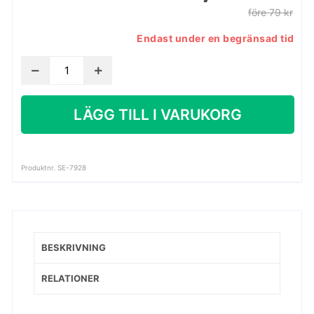
före 79 kr
Endast under en begränsad tid
Vasily
Kandinsky
-
LÄGG TILL I VARUKORG
Jaune-
rouge-
bleu
(Gul,röd,
Produktnr. SE-7928
blå)
mängd
BESKRIVNING
RELATIONER