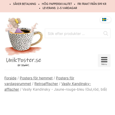
Hoppa
SÄKER BETALNING
HÖG PAPPERSKVALITET
FRI FRAKT FRÅN 599 KR
till
LEVERANS: 2–5 VARDAGAR
innehåll
Menu
Forside
/
Posters för hemmet
/
Posters för
vardagsrummet
/
Retroaffischer
/
Vasily Kandinsky-
affischer
/ Vasily Kandinsky - Jaune-rouge-bleu (Gul,röd, blå)
Gammal restaurerad illustration
Spara
5%