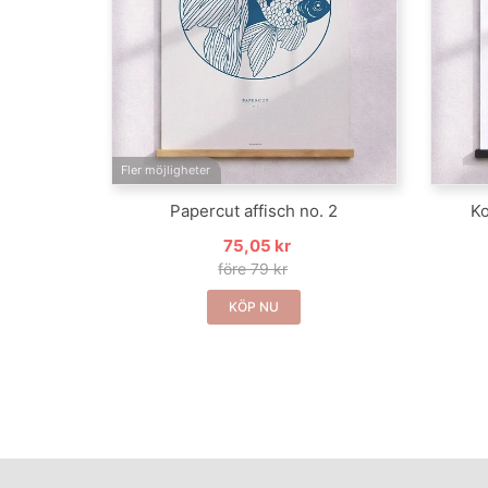
Fler möjligheter
Papercut affisch no. 2
Ko
75,05 kr
före 79 kr
KÖP NU