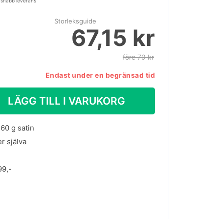
 snabb leverans
Storleksguide
67,15 kr
före 79 kr
Endast under en begränsad tid
LÄGG TILL I VARUKORG
60 g satin
er själva
99,-