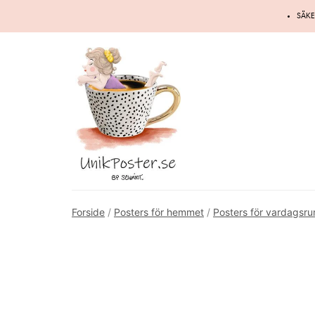
Hoppa
SÄKE
till
innehåll
Forside
/
Posters för hemmet
/
Posters för vardagsr