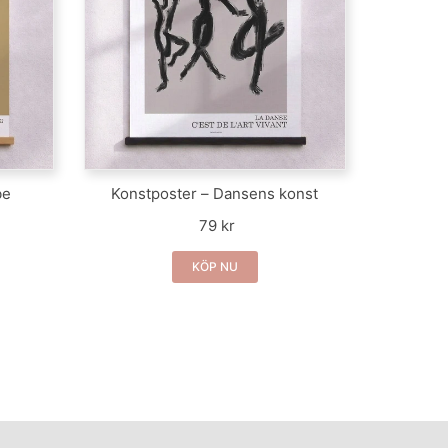
be
Konstposter – Dansens konst
79 kr
KÖP NU