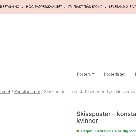
R BETALNING
HÖG PAPPERSKVALITET
FRI FRAKT FRÅN 599 KR
LEVERANS: 2–5 
Posters
Posterlister
ummet
/
Konstposters
/ Skissposter - konstaffisch med fyra skisser av
Spara
Skissposter – konsta
15%
kvinnor
I lager - Beställ nu. Hos dig i