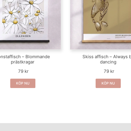
nstaffisch – Blommande
Skiss affisch – Always 
prästkragar
dancing
79 kr
79 kr
KÖP NU
KÖP NU