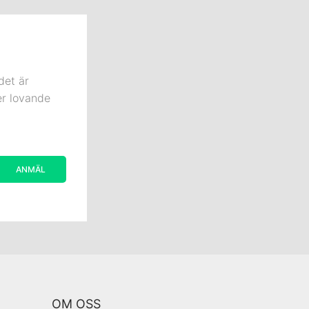
det är
er lovande
OM OSS