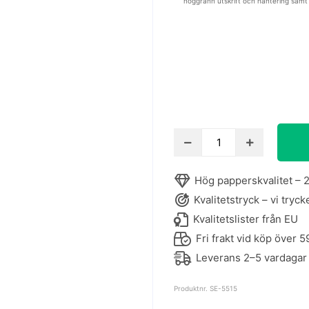
noggrann utskrift och hantering samt
Skissposter
-
konstaffisch
Hög papperskvalitet – 2
med
Kvalitetstryck – vi tryck
fyra
skisser
Kvalitetslister från EU
av
Fri frakt vid köp över 5
kvinnor
Leverans 2–5 vardagar
mängd
Produktnr. SE-5515