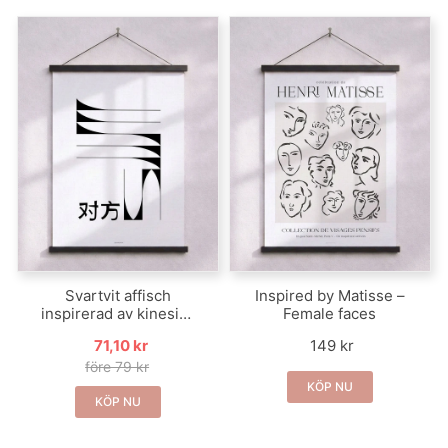
Svartvit affisch
Inspired by Matisse –
inspirerad av kinesisk
Female faces
stil – Opposite
71,10 kr
149 kr
före 79 kr
KÖP NU
KÖP NU