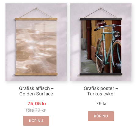
Grafisk affisch –
Grafisk poster –
Golden Surface
Turkos cykel
75,05 kr
79 kr
före 79 kr
KÖP NU
KÖP NU