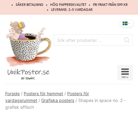
Hoppa
SÄKER BETALNING
HÖG PAPPERSKVALITET
FRI FRAKT FRÅN 599 KR
till
LEVERANS: 2–5 VARDAGAR
innehåll
Menu
Forside
/
Posters för hemmet
/
Posters för
vardagsrummet
/
Grafiska posters
/ Shapes in space no. 2 -
grafisk affisch
Spara
5%