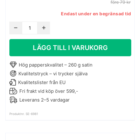
före 79 kr
Endast under en begränsad tid
Shapes
in
space
LÄGG TILL I VARUKORG
no.
2
-
Hög papperskvalitet – 260 g satin
grafisk
Kvalitetstryck – vi trycker själva
affisch
Kvalitetslister från EU
mängd
Fri frakt vid köp över 599,-
Leverans 2–5 vardagar
Produktnr. SE-6981