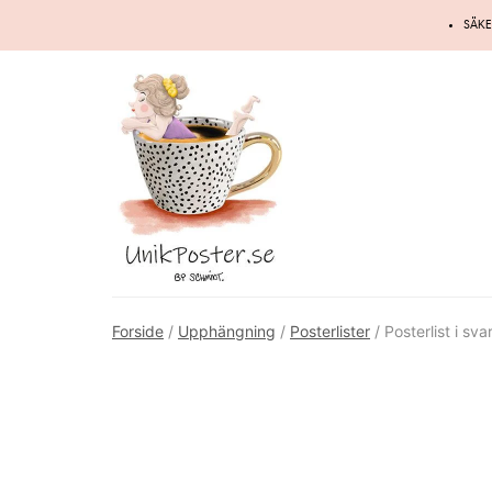
Hoppa
SÄKE
till
innehåll
Forside
/
Upphängning
/
Posterlister
/ Posterlist i svar