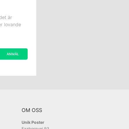
det är
er lovande
OM OSS
Unik Poster
Faaborgvej 93