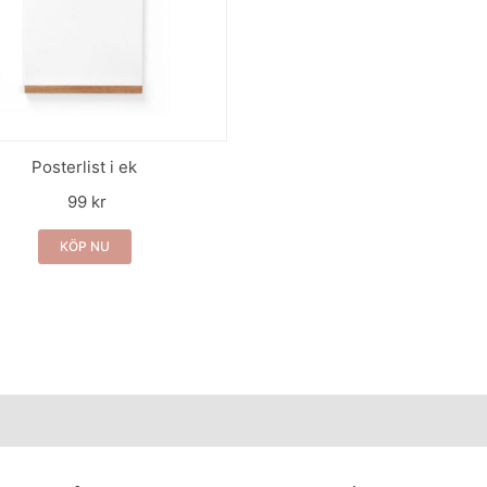
Posterlist i ek
99 kr
KÖP NU