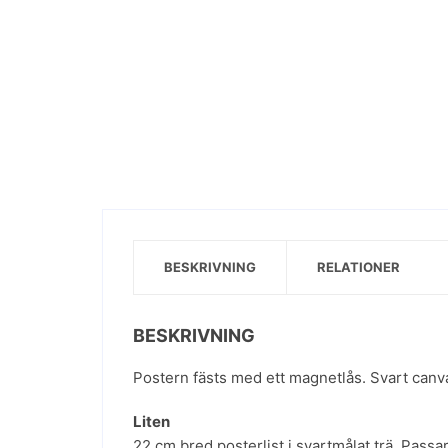
BESKRIVNING
RELATIONER
BESKRIVNING
Postern fästs med ett magnetlås. Svart can
Liten
22 cm bred posterlist i svartmålat trä. Passa