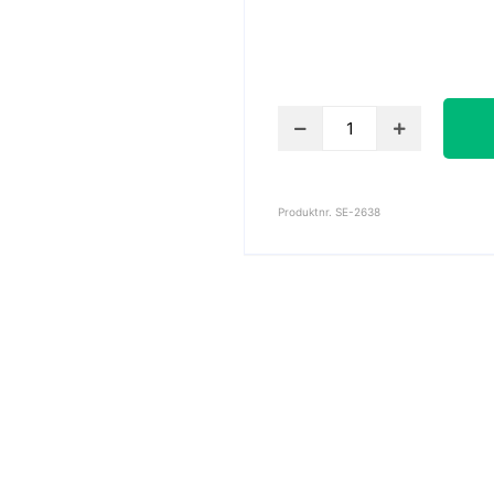
Posterlist
i
svart
trä
Produktnr. SE-2638
mängd