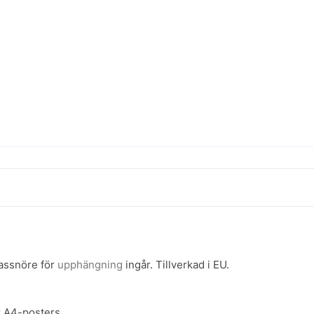
vassnöre för
upphängning
ingår. Tillverkad i EU.
r A4-posters.