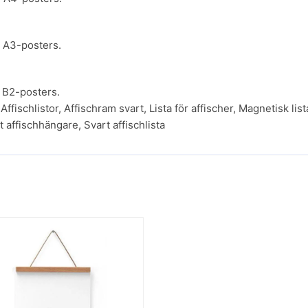
r A3-posters.
r B2-posters.
,
Affischlistor
,
Affischram svart
,
Lista för affischer
,
Magnetisk lista
t affischhängare
,
Svart affischlista