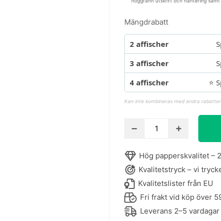
noggrann utskrift och hantering samt
Mängdrabatt
2 affischer
S
3 affischer
S
4 affischer
⭐ S
Kan inte kombineras med andra rabatter
Nummerposter
med
vita
Hög papperskvalitet – 2
siffror
Kvalitetstryck – vi tryck
i
färgade
Kvalitetslister från EU
rutor
Fri frakt vid köp över 5
-
Leverans 2–5 vardagar
Lär