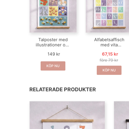
Talposter med
Alfabetsaffisch
illustrationer och
med vita
fina färger för
bokstäver i
149 kr
67,15 kr
pojkar
färgade rutor
före 79 kr
KÖP NU
KÖP NU
RELATERADE PRODUKTER