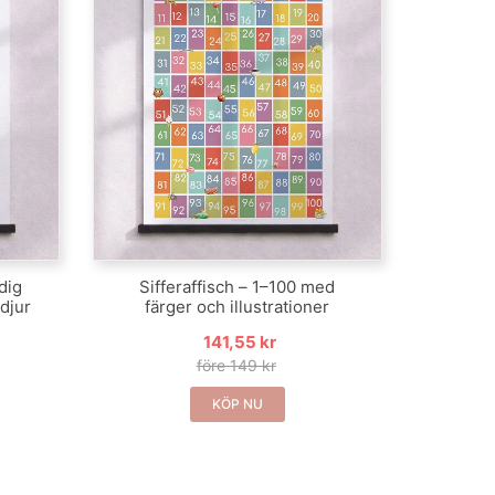
 dig
Sifferaffisch – 1–100 med
 djur
färger och illustrationer
141,55 kr
före 149 kr
KÖP NU