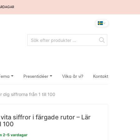
VARDAGAR
Tema
Presentidéer
Vilka är vi?
Kontakt
dig siffrorna från 1 till 100
a siffror i färgade rutor – Lär
ll 100
nom 2–5 vardagar