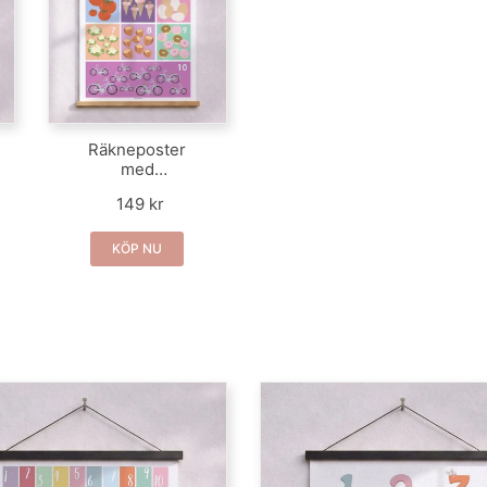
Räkneposter
med
illustrationer och
149 kr
ljusa färger för
flickor
KÖP NU