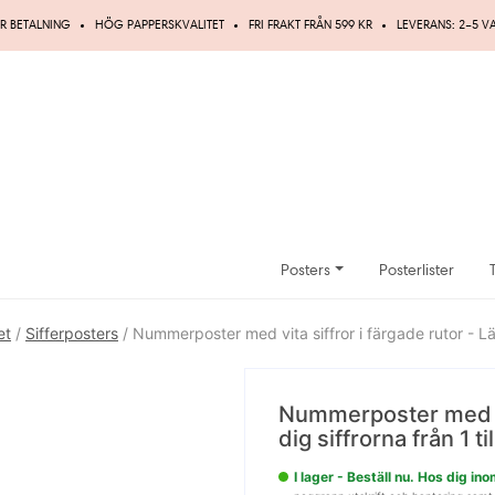
R BETALNING
HÖG PAPPERSKVALITET
FRI FRAKT FRÅN 599 KR
LEVERANS: 2–5 
Posters
Posterlister
et
/
Sifferposters
/ Nummerposter med vita siffror i färgade rutor - Lär 
UPP TILL
20%
Nummerposter med vit
dig siffrorna från 1 ti
RABATT
I lager - Beställ nu. Hos dig i