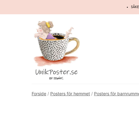
Hoppa
SÄKE
till
innehåll
Forside
/
Posters för hemmet
/
Posters för barnrumm