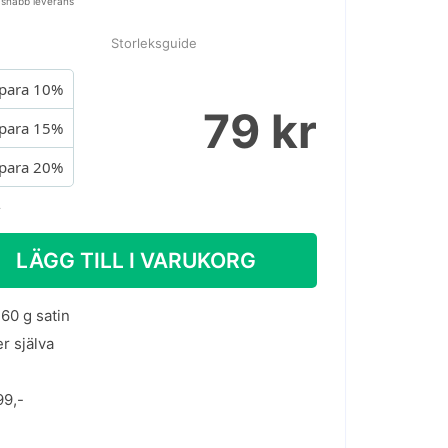
 snabb leverans
Storleksguide
para 10%
79 kr
para 15%
para 20%
.
LÄGG TILL I VARUKORG
60 g satin
er själva
99,-