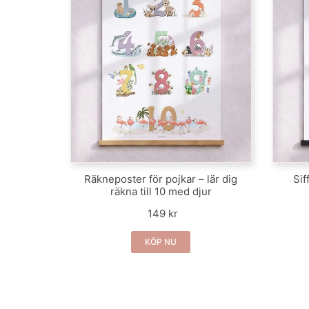
Räkneposter för pojkar – lär dig
Sif
räkna till 10 med djur
149 kr
KÖP NU