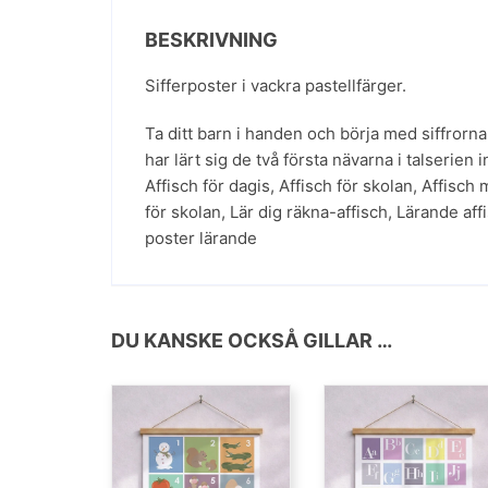
BESKRIVNING
Sifferposter i vackra pastellfärger.
Ta ditt barn i handen och börja med siffrorna f
har lärt sig de två första nävarna i talserie
Affisch för dagis
,
Affisch för skolan
,
Affisch 
för skolan
,
Lär dig räkna-affisch
,
Lärande aff
poster lärande
DU KANSKE OCKSÅ GILLAR …