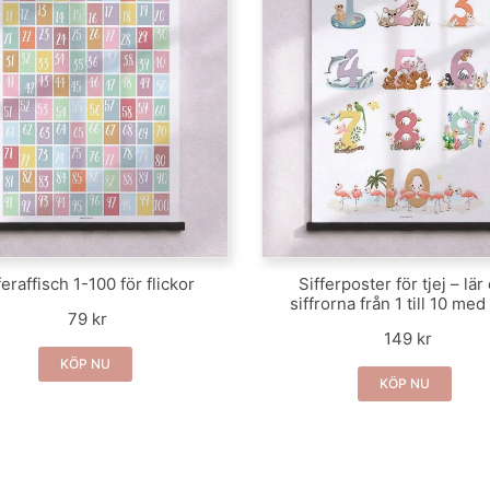
feraffisch 1-100 för flickor
Sifferposter för tjej – lär
siffrorna från 1 till 10 med
79 kr
149 kr
KÖP NU
KÖP NU