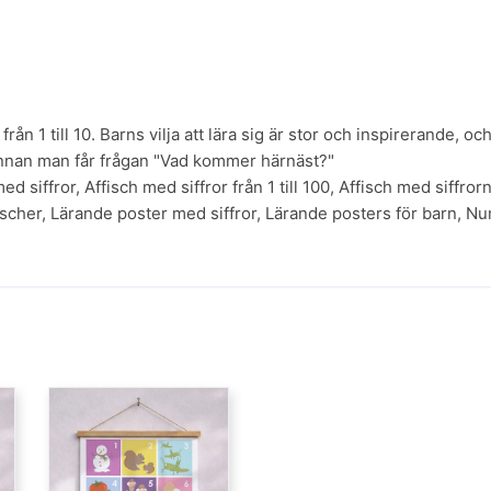
rån 1 till 10. Barns vilja att lära sig är stor och inspirerande, o
n innan man får frågan "Vad kommer härnäst?"
med siffror
,
Affisch med siffror från 1 till 100
,
Affisch med siffrorna
ischer
,
Lärande poster med siffror
,
Lärande posters för barn
,
Nu