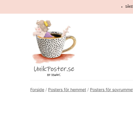
Hoppa
SÄKE
till
innehåll
Forside
/
Posters för hemmet
/
Posters för sovrumme