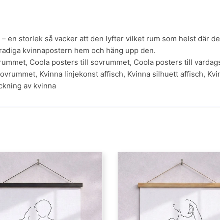
n storlek så vacker att den lyfter vilket rum som helst där den 
enradiga kvinnapostern hem och häng upp den.
vrummet
,
Coola posters till sovrummet
,
Coola posters till vard
 sovrummet
,
Kvinna linjekonst affisch
,
Kvinna silhuett affisch
,
Kvi
ckning av kvinna