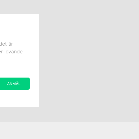
det är
er lovande