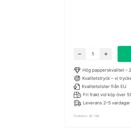
Line
art
-
Hög papperskvalitet – 2
Woman
Kvalitetstryck – vi tryck
no.
3
Kvalitetslister från EU
poster
Fri frakt vid köp över 5
mängd
Leverans 2–5 vardagar
Produktnr. SE-766