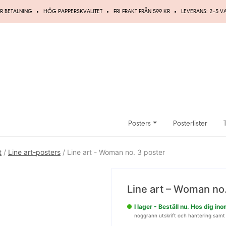
R BETALNING
HÖG PAPPERSKVALITET
FRI FRAKT FRÅN 599 KR
LEVERANS: 2–5 
Posters
Posterlister
t
/
Line art-posters
/ Line art - Woman no. 3 poster
Spara
Line art – Woman no
5%
I lager - Beställ nu. Hos dig i
noggrann utskrift och hantering samt