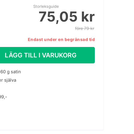
Storleksguide
75,05 kr
före 79 kr
Endast under en begränsad tid
LÄGG TILL I VARUKORG
60 g satin
er själva
99,-