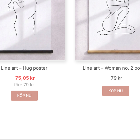
Line art – Hug poster
Line art – Woman no. 2 po
75,05 kr
79 kr
före 79 kr
KÖP NU
KÖP NU