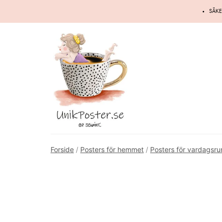
Hoppa
SÄKE
till
innehåll
Forside
/
Posters för hemmet
/
Posters för vardagsr