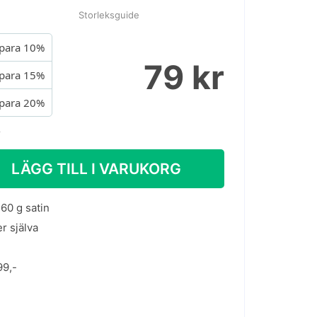
Storleksguide
para 10%
79 kr
para 15%
para 20%
.
LÄGG TILL I VARUKORG
60 g satin
er själva
99,-