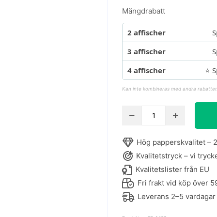
Mängdrabatt
2 affischer
S
3 affischer
S
4 affischer
⭐ S
Kan inte kombineras med andra rabatter
Konstposter
med
kolteckning
Hög papperskvalitet – 2
av
Kvalitetstryck – vi tryck
påfågel
mängd
Kvalitetslister från EU
Fri frakt vid köp över 5
Leverans 2–5 vardagar