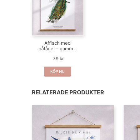
Affisch med
påfågel – gammal
illustration ur en
79 kr
uppslagsbok
KÖP NU
RELATERADE PRODUKTER