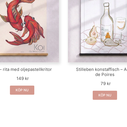
– rita med oljepastellkritor
Stilleben konstaffisch – 
de Poires
149 kr
79 kr
KÖP NU
KÖP NU