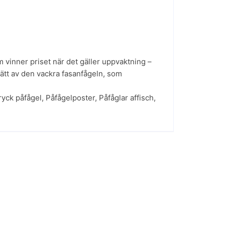
 vinner priset när det gäller uppvaktning –
rätt av den vackra fasanfågeln, som
ryck påfågel
,
Påfågelposter
,
Påfåglar affisch
,