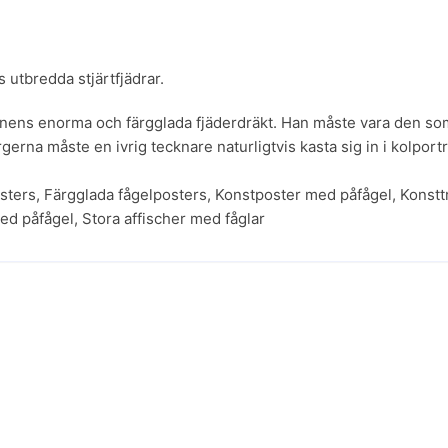
utbredda stjärtfjädrar.
lhanens enorma och färgglada fjäderdräkt. Han måste vara den som
rna måste en ivrig tecknare naturligtvis kasta sig in i kolport
osters
,
Färgglada fågelposters
,
Konstposter med påfågel
,
Konstt
ed påfågel
,
Stora affischer med fåglar