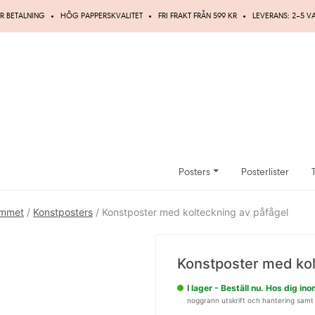
R BETALNING
HÖG PAPPERSKVALITET
FRI FRAKT FRÅN 599 KR
LEVERANS: 2–5 
Posters
Posterlister
ummet
/
Konstposters
/ Konstposter med kolteckning av påfågel
UPP TILL
20%
Konstposter med kol
RABATT
I lager - Beställ nu. Hos dig i
noggrann utskrift och hantering samt