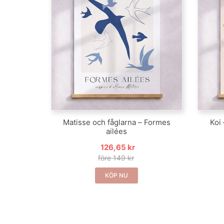
Matisse och fåglarna – Formes
Koi 
ailées
126,65 kr
före 149 kr
KÖP NU