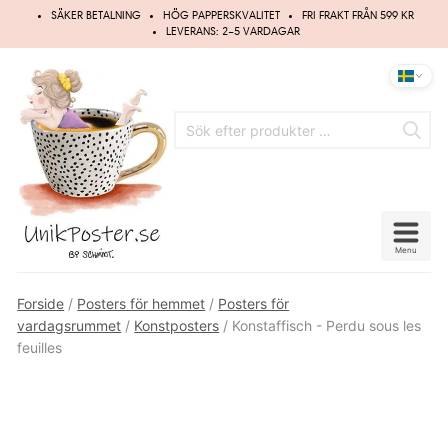
Hoppa
SÄKER BETALNING
HÖG PAPPERSKVALITET
FRI FRAKT FRÅN 599 KR
till
LEVERANS: 2–5 VARDAGAR
innehåll
Menu
Forside
/
Posters för hemmet
/
Posters för
vardagsrummet
/
Konstposters
/ Konstaffisch - Perdu sous les
feuilles
Spara
10%