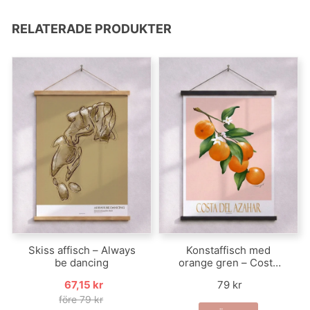
RELATERADE PRODUKTER
Skiss affisch – Always
Konstaffisch med
be dancing
orange gren – Costa
del Azahar
67,15 kr
79 kr
före 79 kr