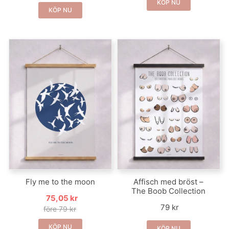
KÖP NU
KÖP NU
Fly me to the moon
Affisch med bröst –
The Boob Collection
75,05 kr
79 kr
före 79 kr
KÖP NU
KÖP NU