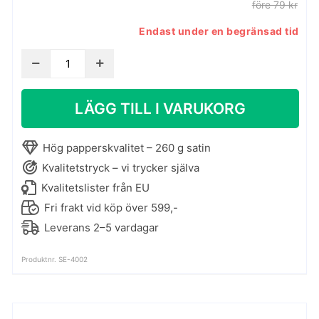
före 79 kr
Endast under en begränsad tid
Konstaffisch
-
Perdu
LÄGG TILL I VARUKORG
sous
les
feuilles
Hög papperskvalitet – 260 g satin
mängd
Kvalitetstryck – vi trycker själva
Kvalitetslister från EU
Fri frakt vid köp över 599,-
Leverans 2–5 vardagar
Produktnr. SE-4002