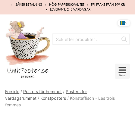
Hoppa
SÄKER BETALNING
HÖG PAPPERSKVALITET
FRI FRAKT FRÅN 599 KR
till
LEVERANS: 2–5 VARDAGAR
innehåll
Menu
Forside
/
Posters för hemmet
/
Posters för
vardagsrummet
/
Konstposters
/ Konstaffisch - Les trois
femmes
UPP TILL
20%
RABATT