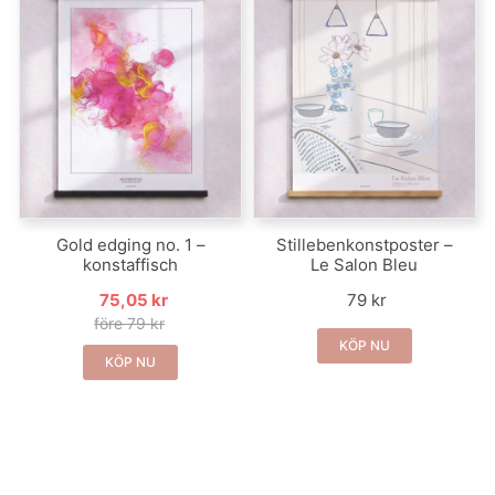
Gold edging no. 1 –
Stillebenkonstposter –
konstaffisch
Le Salon Bleu
75,05 kr
79 kr
före 79 kr
KÖP NU
KÖP NU