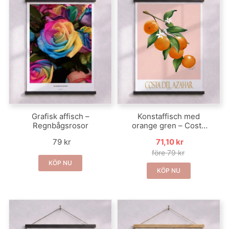
Grafisk affisch –
Konstaffisch med
Regnbågsrosor
orange gren – Costa
del Azahar
79 kr
71,10 kr
före 79 kr
KÖP NU
KÖP NU