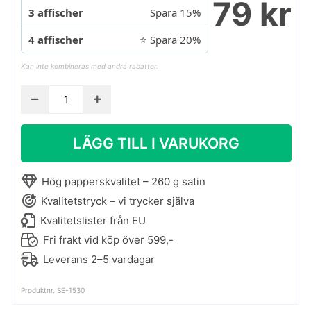
79 kr
3 affischer
Spara 15%
4 affischer
⭐ Spara 20%
Kan inte kombineras med andra rabatter.
Konstaffisch
-
Les
LÄGG TILL I VARUKORG
trois
femmes
mängd
Hög papperskvalitet – 260 g satin
Kvalitetstryck – vi trycker själva
Kvalitetslister från EU
Fri frakt vid köp över 599,-
Leverans 2–5 vardagar
Produktnr. SE-1530