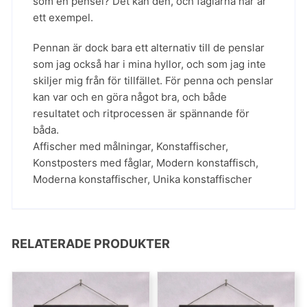
som en pensel? Det kan den, och fåglarna här är
ett exempel.
Pennan är dock bara ett alternativ till de penslar
som jag också har i mina hyllor, och som jag inte
skiljer mig från för tillfället. För penna och penslar
kan var och en göra något bra, och både
resultatet och ritprocessen är spännande för
båda.
Affischer med målningar
,
Konstaffischer
,
Konstposters med fåglar
,
Modern konstaffisch
,
Moderna konstaffischer
,
Unika konstaffischer
RELATERADE PRODUKTER