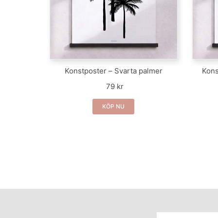
Konstposter – Svarta palmer
Kons
79 kr
KÖP NU