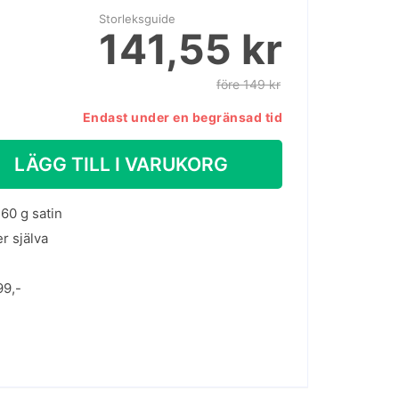
Storleksguide
141,55 kr
före 149 kr
Endast under en begränsad tid
LÄGG TILL I VARUKORG
60 g satin
er själva
99,-