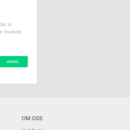
det är
er lovande
OM OSS