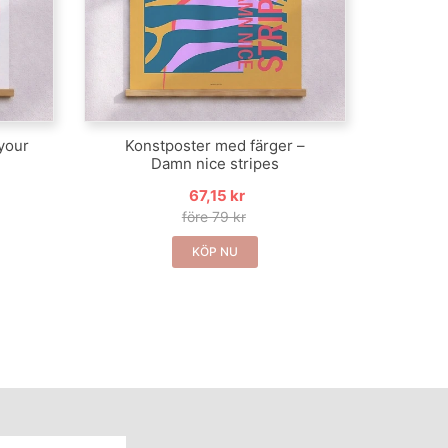
your
Konstposter med färger –
Damn nice stripes
67,15 kr
före 79 kr
KÖP NU