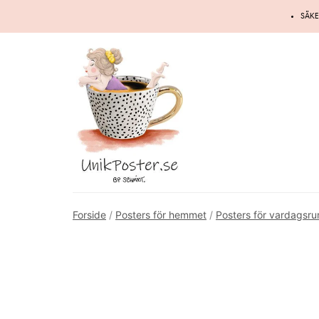
Hoppa
SÄKE
till
innehåll
Forside
/
Posters för hemmet
/
Posters för vardagsr