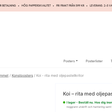
R BETALNING
HÖG PAPPERSKVALITET
FRI FRAKT FRÅN 599 KR
LEVERANS: 2–5 
Posters
Posterlister
ummet
/
Konstposters
/ Koi - rita med oljepastellkritor
Spara
Koi – rita med oljepas
5%
I lager - Beställ nu. Hos dig i
noggrann utskrift och hantering samt