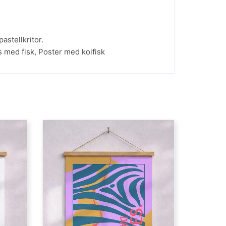
astellkritor.
s med fisk
,
Poster med koifisk