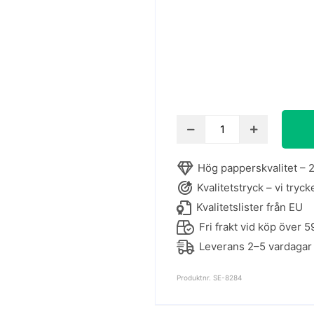
Koi
-
rita
Hög papperskvalitet – 2
med
Kvalitetstryck – vi tryck
oljepastellkritor
mängd
Kvalitetslister från EU
Fri frakt vid köp över 5
Leverans 2–5 vardagar
Produktnr. SE-8284