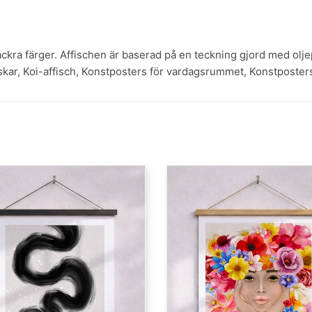
ckra färger. Affischen är baserad på en teckning gjord med oljep
skar
,
Koi-affisch
,
Konstposters för vardagsrummet
,
Konstposter