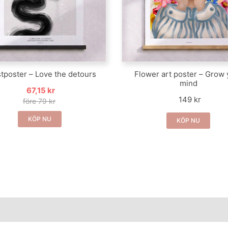
tposter – Love the detours
Flower art poster – Grow 
mind
67,15 kr
149 kr
före 79 kr
KÖP NU
KÖP NU