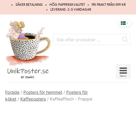
Hoppa
SÄKER BETALNING
HÖG PAPPERSKVALITET
FRI FRAKT FRÅN 599 KR
till
LEVERANS: 2–5 VARDAGAR
innehåll
Menu
Forside
/
Posters för hemmet
/
Posters för
köket
/
Kaffeposters
/ Kaffeaffisch - Frappe
Spara
10%