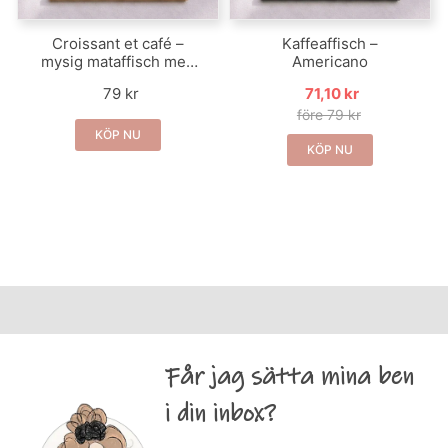
Croissant et café –
Kaffeaffisch –
mysig mataffisch med
Americano
franskt frukostbord
79 kr
71,10 kr
före 79 kr
KÖP NU
KÖP NU
Får jag sätta mina ben
i din inbox?