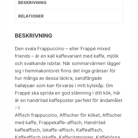
BESKRIVNING
RELATIONER
BESKRIVNING
Den svala Frappuccino – eller Frappé mixed
friends – är en kall kaffevariant med kaffe, mjölk
och svalkande isbitar. När sommarvärmen lägger
sig i hemmakontoret finns det inga gränser för
hur många av dessa läckra, sandfärgade
halløjsær som kan förvaras i mitt kylskåp. Om
Frappé ska sprida en god stämning i ditt kök, här
är en handritad kaffeposter perfekt för ändamålet
:-)
Affisch frappuccino
,
Affischer för köket
,
Affischer
med kaffe
,
Frappekaffe-affisch
,
Handritad
kaffeaffisch
,
Iskaffe-affisch
,
Kaffeaffisch
,
Kaffeaffisch iskaffe
,
Kaffecitatposter
,
Kaffehörna
,