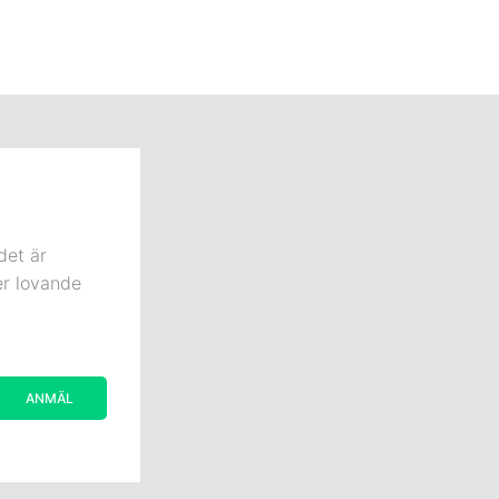
det är
er lovande