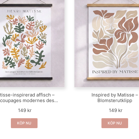
tisse-inspirerad affisch –
Inspired by Matisse –
coupages modernes des
Blomsterutklipp
editions fauves
149 kr
149 kr
KÖP NU
KÖP NU