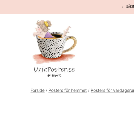
Hoppa
SÄKE
till
innehåll
Forside
/
Posters för hemmet
/
Posters för vardagsr