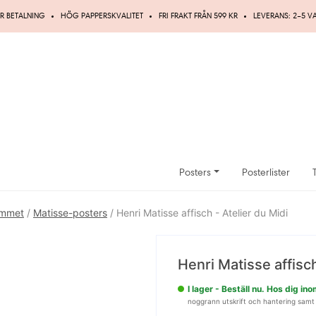
R BETALNING
HÖG PAPPERSKVALITET
FRI FRAKT FRÅN 599 KR
LEVERANS: 2–5 
Posters
Posterlister
ummet
/
Matisse-posters
/ Henri Matisse affisch - Atelier du Midi
UPP TILL
20%
Henri Matisse affisch
RABATT
I lager - Beställ nu. Hos dig i
noggrann utskrift och hantering samt