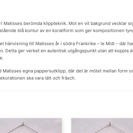
i Matisses berömda klippteknik. Mot en vit bakgrund vecklar sig
slående blå kontur av en korallform som ger kompositionen tyng
 hänvisning till Matisses år i södra Frankrike – le Midi – där han 
 Detta ger verket en autentisk utgångspunkt utan att koppla det t
e.
med Matisses egna pappersutklipp, där det är mötet mellan form o
ekorationen ska vara lätt och fräsch.