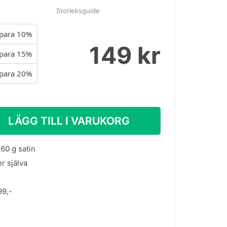
Storleksguide
para 10%
149 kr
para 15%
para 20%
.
LÄGG TILL I VARUKORG
60 g satin
er själva
99,-