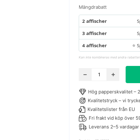
Mängdrabatt
2 affischer
S
3 affischer
S
4 affischer
⭐ S
Kan inte kombineras med andra rabatter
Henri
Matisse
affisch
Hög papperskvalitet – 2
-
Kvalitetstryck – vi tryck
Atelier
du
Kvalitetslister från EU
Midi
Fri frakt vid köp över 5
mängd
Leverans 2–5 vardagar