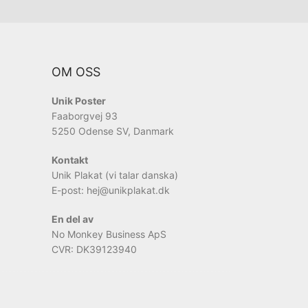
OM OSS
Unik Poster
Faaborgvej 93
5250 Odense SV, Danmark
Kontakt
Unik Plakat (vi talar danska)
E-post: hej
@unikplakat.dk
En del av
No Monkey Business ApS
CVR: DK39123940