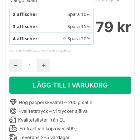
Mängdrabatt
2 affischer
Spara 10%
79 kr
3 affischer
Spara 15%
4 affischer
⭐ Spara 20%
Kan inte kombineras med andra rabatter.
Henri
de
Toulouse-
LÄGG TILL I VARUKORG
Lautrec
affisch
-
Hög papperskvalitet – 260 g satin
Study
Kvalitetstryck – vi trycker själva
for
Kvalitetslister från EU
In
Fri frakt vid köp över 599,-
the
Leverans 2–5 vardagar
Salon