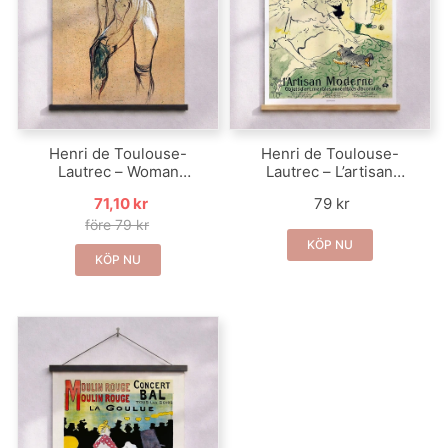
Henri de Toulouse-
Henri de Toulouse-
Lautrec – Woman
Lautrec – L’artisan
Pulling on Her
moderne
71,10 kr
79 kr
Stocking
före 79 kr
KÖP NU
KÖP NU