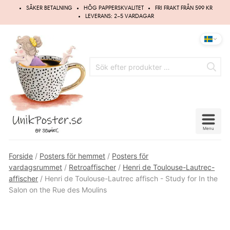
Hoppa
SÄKER BETALNING
HÖG PAPPERSKVALITET
FRI FRAKT FRÅN 599 KR
till
LEVERANS: 2–5 VARDAGAR
innehåll
Menu
Forside
/
Posters för hemmet
/
Posters för
vardagsrummet
/
Retroaffischer
/
Henri de Toulouse-Lautrec-
affischer
/ Henri de Toulouse-Lautrec affisch - Study for In the
Salon on the Rue des Moulins
Gammal restaurerad illustration
UPP TILL
20%