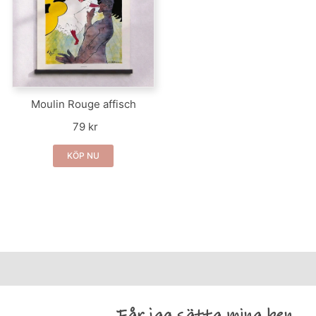
Moulin Rouge affisch
79 kr
KÖP NU
Får jag sätta mina ben