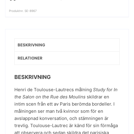
on
Produktnr. SE-8967
the
Rue
des
Moulins
mängd
BESKRIVNING
RELATIONER
BESKRIVNING
Henri de Toulouse-Lautrecs målning
Study for In
the Salon on the Rue des Moulins
skildrar en
intim scen från ett av Paris berömda bordeller. I
målningen ser man två kvinnor som för en
avslappnad konversation, och stämningen är
trevlig. Toulouse-Lautrec är känd för sin förmåga
att observera och sedan skildra det parisiska