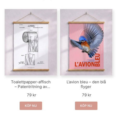
Toalettpapper-affisch
L’avion bleu – den blå
– Patentritning av
flyger
toalettrulle
79 kr
79 kr
KÖP NU
KÖP NU