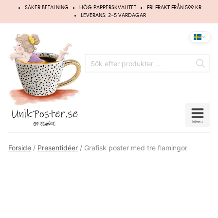
Hoppa
SÄKER BETALNING
HÖG PAPPERSKVALITET
FRI FRAKT FRÅN 599 KR
till
LEVERANS: 2–5 VARDAGAR
innehåll
Menu
Forside
/
Presentidéer
/ Grafisk poster med tre flamingor
Spara
10%