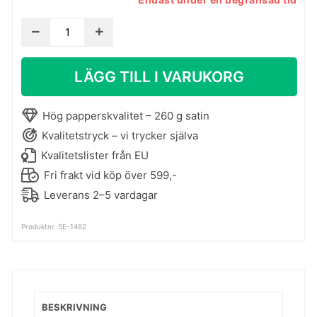
Grafisk
poster
med
LÄGG TILL I VARUKORG
tre
flamingor
mängd
Hög papperskvalitet – 260 g satin
Kvalitetstryck – vi trycker själva
Kvalitetslister från EU
Fri frakt vid köp över 599,-
Leverans 2–5 vardagar
Produktnr. SE-1462
BESKRIVNING