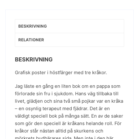
BESKRIVNING
RELATIONER
BESKRIVNING
Grafisk poster i höstfärger med tre kråkor.
Jag läste en gång en liten bok om en pappa som
förlorade sin fru i sjukdom. Hans väg tillbaka till
livet, glädjen och sina två små pojkar var en kråka
– en osynlig terapeut med fjädrar. Det är en
väldigt speciell bok på många sätt. En av de saker
som gör den speciell är kråkans helande roll. För
kråkor står nästan alltid på skurkens och
mörkrets budbärares sida. Men inte i den här