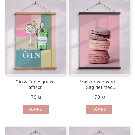
Gin & Tonic grafisk
Macarons poster –
affisch
Säg det med
macarons
79 kr
79 kr
KÖP NU
KÖP NU