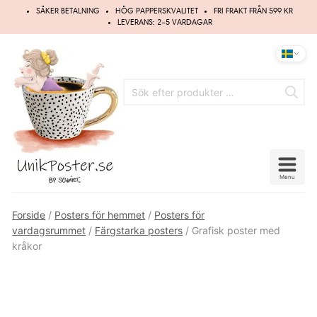
Hoppa
SÄKER BETALNING
HÖG PAPPERSKVALITET
FRI FRAKT FRÅN 599 KR
till
LEVERANS: 2–5 VARDAGAR
innehåll
Menu
Forside
/
Posters för hemmet
/
Posters för
vardagsrummet
/
Färgstarka posters
/ Grafisk poster med
kråkor
UPP TILL
20%
RABATT