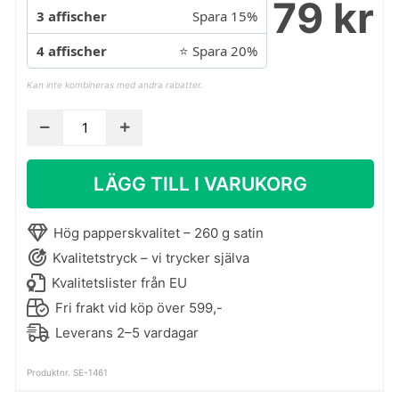
79 kr
3 affischer
Spara 15%
4 affischer
⭐ Spara 20%
Kan inte kombineras med andra rabatter.
Grafisk
poster
med
LÄGG TILL I VARUKORG
kråkor
mängd
Hög papperskvalitet – 260 g satin
Kvalitetstryck – vi trycker själva
Kvalitetslister från EU
Fri frakt vid köp över 599,-
Leverans 2–5 vardagar
Produktnr. SE-1461