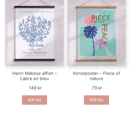
Henri Matisse affish –
Konstposter – Piece of
L’abre en bleu
nature
149 kr
79 kr
KÖP NU
KÖP NU