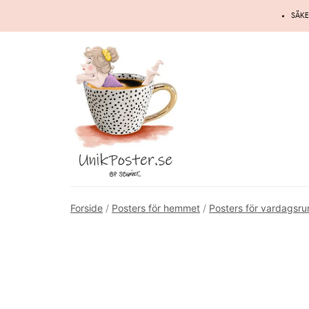
Hoppa
SÄKE
till
innehåll
Forside
/
Posters för hemmet
/
Posters för vardagsr