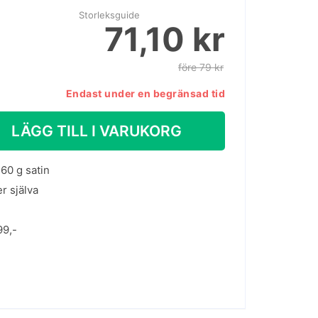
Storleksguide
71,10 kr
före 79 kr
Endast under en begränsad tid
LÄGG TILL I VARUKORG
60 g satin
er själva
99,-