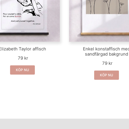
Elizabeth Taylor affisch
Enkel konstaffisch me
sandfärgad bakgrund
79 kr
79 kr
KÖP NU
KÖP NU