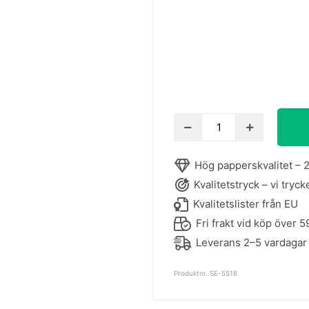
Grafisk
affisch
-
Hög papperskvalitet – 2
Under
Kvalitetstryck – vi tryck
havet
mängd
Kvalitetslister från EU
Fri frakt vid köp över 5
Leverans 2–5 vardagar
Produktnr. SE-5516