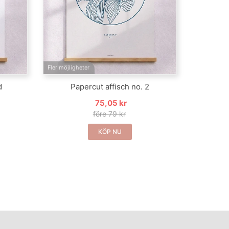
Fler möjligheter
d
Papercut affisch no. 2
75,05 kr
före 79 kr
KÖP NU