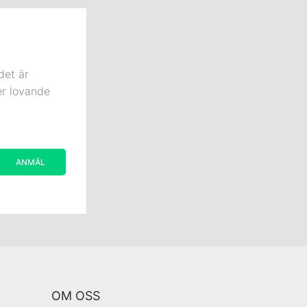
det är
er lovande
OM OSS