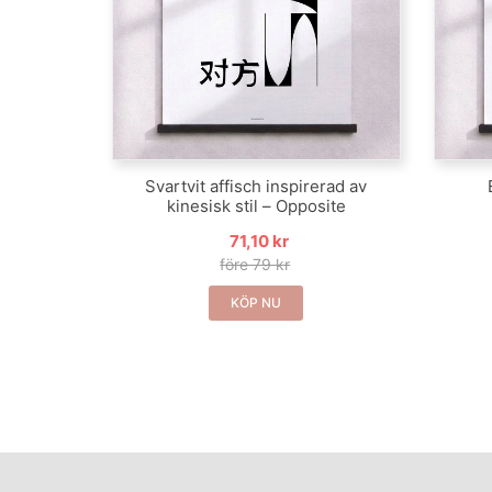
Svartvit affisch inspirerad av
kinesisk stil – Opposite
71,10 kr
före 79 kr
KÖP NU