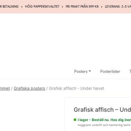
R BETALNING
HÖG PAPPERSKVALITET
FRI FRAKT FRÅN 599 KR
LEVERANS: 2–5 
Posters
Posterlister
ummet
/
Grafiska posters
/ Grafisk affisch - Under havet
Spara
Grafisk affisch – Un
10%
I lager - Beställ nu. Hos dig i
noggrann utskrift och hantering samt