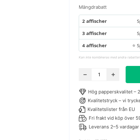
Mängdrabatt
2 affischer
S
3 affischer
S
4 affischer
⭐ S
Kan inte kombineras med andra rabatter
Barnposter
-
Fågeln
Hög papperskvalitet – 2
i
Kvalitetstryck – vi tryck
trädet
mängd
Kvalitetslister från EU
Fri frakt vid köp över 5
Leverans 2–5 vardagar