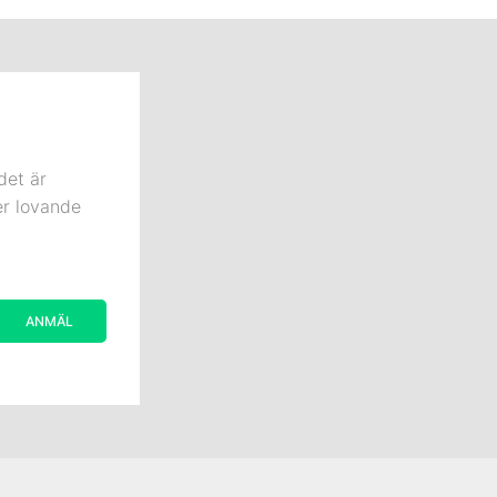
det är
er lovande