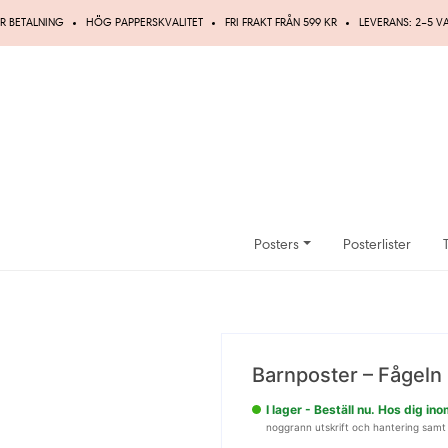
R BETALNING
HÖG PAPPERSKVALITET
FRI FRAKT FRÅN 599 KR
LEVERANS: 2–5 
Posters
Posterlister
UPP TILL
20%
Barnposter – Fågeln 
RABATT
I lager - Beställ nu. Hos dig i
noggrann utskrift och hantering samt