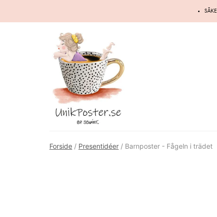
Hoppa
SÄKE
till
innehåll
Forside
/
Presentidéer
/ Barnposter - Fågeln i trädet