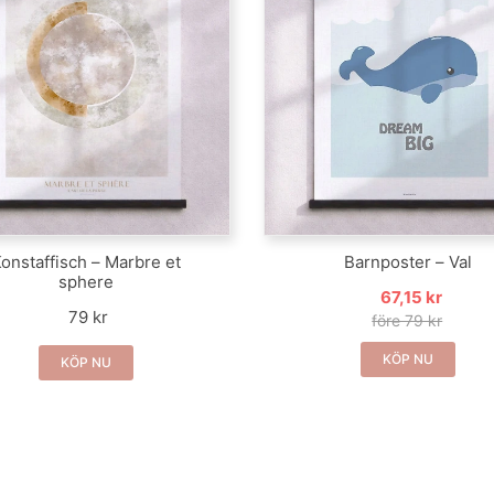
onstaffisch – Marbre et
Barnposter – Val
sphere
67,15 kr
79 kr
före 79 kr
KÖP NU
KÖP NU