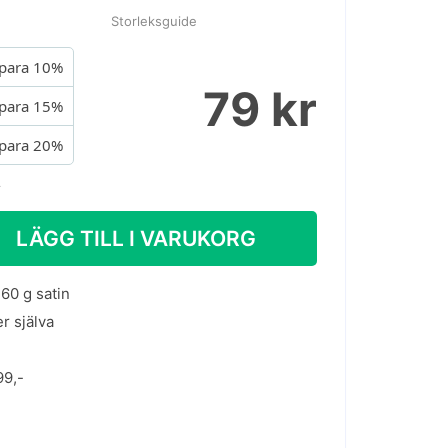
Storleksguide
para 10%
79 kr
para 15%
para 20%
.
LÄGG TILL I VARUKORG
60 g satin
er själva
99,-