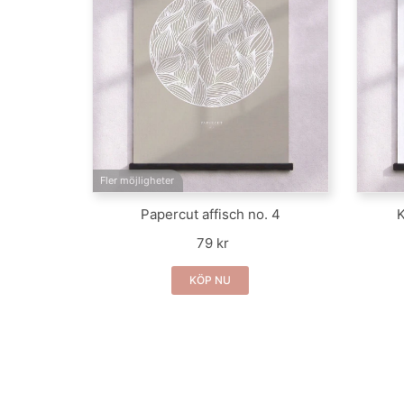
Fler möjligheter
Papercut affisch no. 4
K
79 kr
KÖP NU