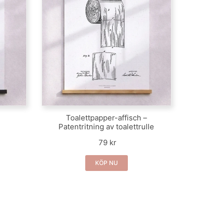
Toalettpapper-affisch –
Patentritning av toalettrulle
79 kr
KÖP NU