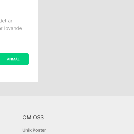
det är
er lovande
OM OSS
Unik Poster