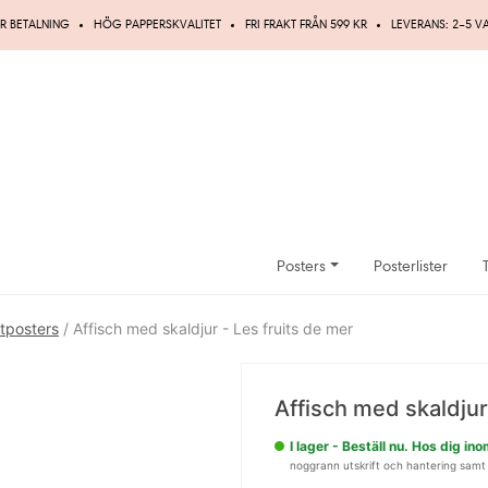
R BETALNING
HÖG PAPPERSKVALITET
FRI FRAKT FRÅN 599 KR
LEVERANS: 2–5 
Posters
Posterlister
tposters
/ Affisch med skaldjur - Les fruits de mer
UPP TILL
20%
Affisch med skaldjur
RABATT
I lager - Beställ nu. Hos dig i
noggrann utskrift och hantering samt