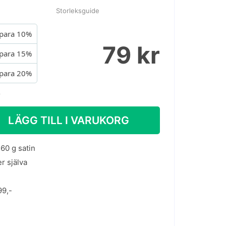
Storleksguide
para 10%
79 kr
para 15%
para 20%
.
LÄGG TILL I VARUKORG
60 g satin
er själva
99,-