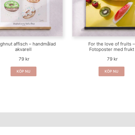
ghnut affisch – handmålad
For the love of fruits –
akvarell
Fotoposter med frukt
79 kr
79 kr
KÖP NU
KÖP NU