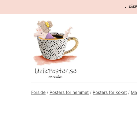
Hoppa
SÄKE
till
innehåll
Forside
/
Posters för hemmet
/
Posters för köket
/
Ma