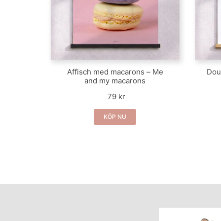
Affisch med macarons – Me
Dou
and my macarons
79 kr
KÖP NU