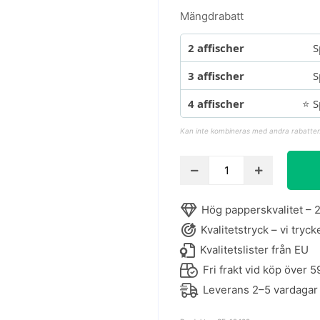
Mängdrabatt
2 affischer
S
3 affischer
S
4 affischer
⭐ S
Kan inte kombineras med andra rabatter
Affisch
med
skaldjur
Hög papperskvalitet – 2
-
Kvalitetstryck – vi tryck
Les
fruits
Kvalitetslister från EU
de
Fri frakt vid köp över 5
mer
Leverans 2–5 vardagar
mängd