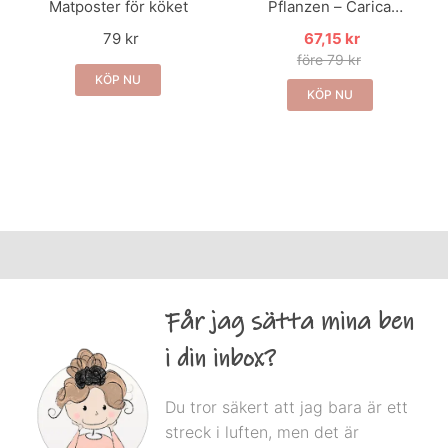
Matposter för köket
Pflanzen – Carica
Papaya – Retro affisch
79 kr
67,15 kr
med papaya
före 79 kr
KÖP NU
KÖP NU
Får jag sätta mina ben
i din inbox?
Du tror säkert att jag bara är ett
streck i luften, men det är