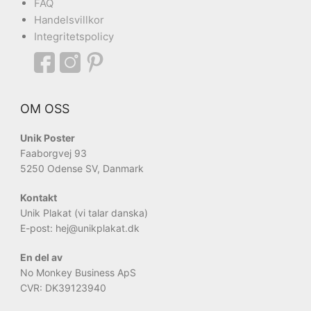
FAQ
Handelsvillkor
Integritetspolicy
OM OSS
Unik Poster
Faaborgvej 93
5250 Odense SV, Danmark
Kontakt
Unik Plakat (vi talar danska)
E-post: hej
@unikplakat.dk
En del av
No Monkey Business ApS
CVR: DK39123940