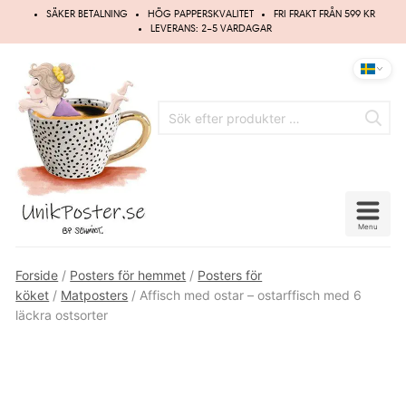
Hoppa
SÄKER BETALNING
HÖG PAPPERSKVALITET
FRI FRAKT FRÅN 599 KR
till
LEVERANS: 2–5 VARDAGAR
innehåll
Menu
Forside
/
Posters för hemmet
/
Posters för
köket
/
Matposters
/ Affisch med ostar – ostarffisch med 6
läckra ostsorter
UPP TILL
20%
RABATT