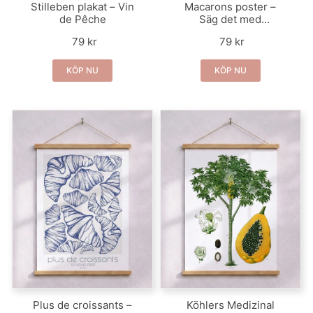
Stilleben plakat – Vin
Macarons poster –
de Pêche
Säg det med
macarons
79 kr
79 kr
KÖP NU
KÖP NU
Plus de croissants –
Köhlers Medizinal