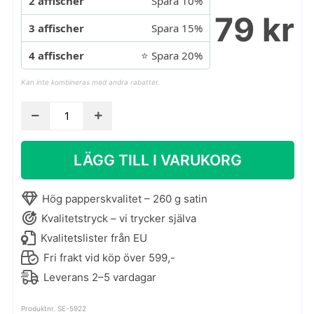
2 affischer
Spara 10%
79 kr
3 affischer
Spara 15%
4 affischer
⭐ Spara 20%
Kan inte kombineras med andra rabatter.
Affisch
med
ostar
LÄGG TILL I VARUKORG
–
ostarffisch
med
Hög papperskvalitet – 260 g satin
6
Kvalitetstryck – vi trycker själva
läckra
Kvalitetslister från EU
ostsorter
Fri frakt vid köp över 599,-
mängd
Leverans 2–5 vardagar
Produktnr. SE-5922