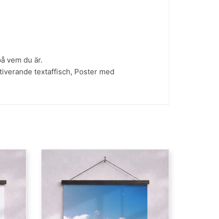
på vem du är.
iverande textaffisch
,
Poster med