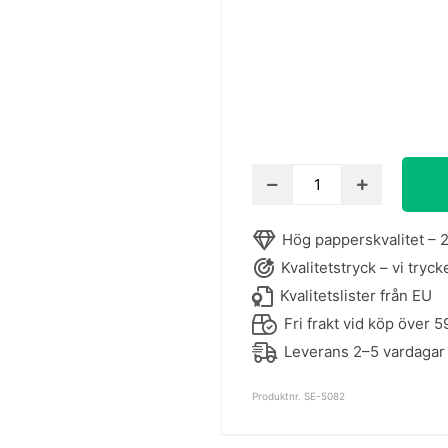
Affisch
med
inspirerande
Hög papperskvalitet – 2
citat
Kvalitetstryck – vi tryck
-
Mae
Kvalitetslister från EU
West
Fri frakt vid köp över 5
mängd
Leverans 2–5 vardagar
Produktnr. SE-5082