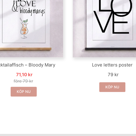
ktailaffisch – Bloody Mary
Love letters poster
71,10 kr
79 kr
före 79 kr
KÖP NU
KÖP NU