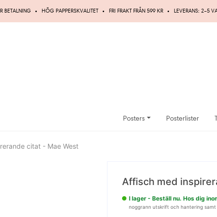
R BETALNING
HÖG PAPPERSKVALITET
FRI FRAKT FRÅN 599 KR
LEVERANS: 2–5 
Posters
Posterlister
irerande citat - Mae West
Spara
Affisch med inspire
15%
I lager - Beställ nu. Hos dig i
noggrann utskrift och hantering samt