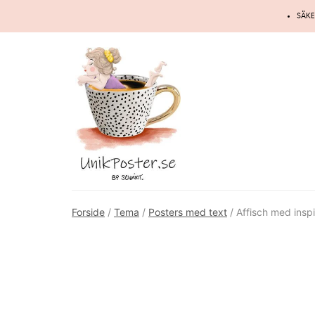
Hoppa
SÄKE
till
innehåll
Forside
/
Tema
/
Posters med text
/ Affisch med insp