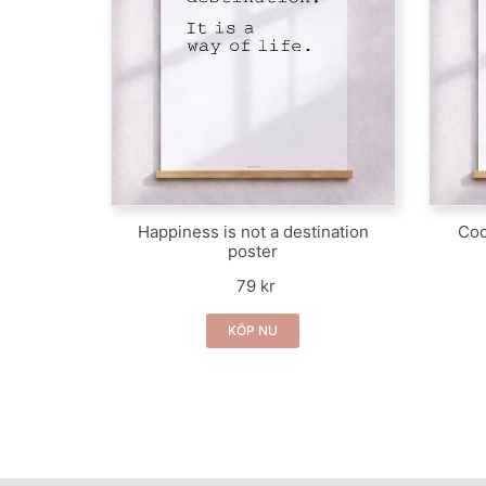
Happiness is not a destination
Coc
poster
79 kr
KÖP NU