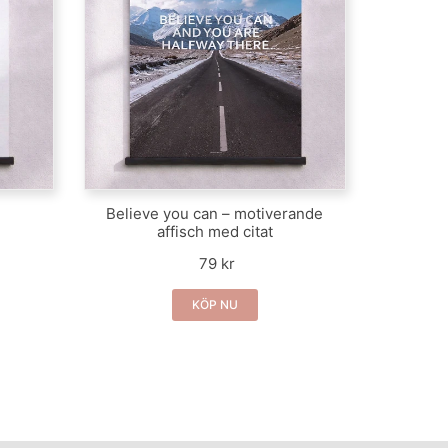
Believe you can – motiverande
affisch med citat
79 kr
KÖP NU