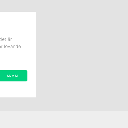
det är
er lovande