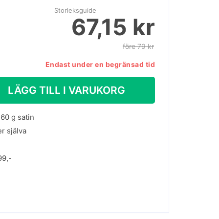
Storleksguide
67,15 kr
före 79 kr
Endast under en begränsad tid
LÄGG TILL I VARUKORG
60 g satin
er själva
99,-