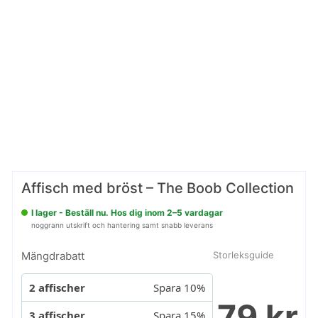
Affisch med bröst – The Boob Collection
I lager - Beställ nu. Hos dig inom 2–5 vardagar
noggrann utskrift och hantering samt snabb leverans
Mängdrabatt
Storleksguide
2 affischer
Spara 10%
79 kr
3 affischer
Spara 15%