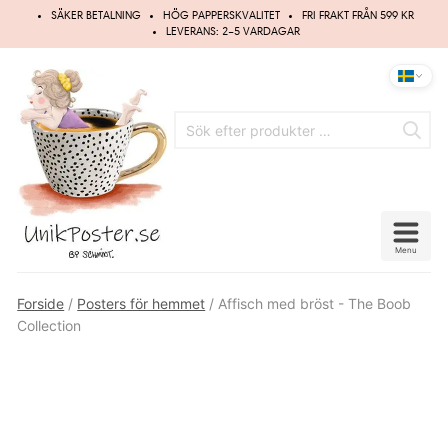
Hoppa
SÄKER BETALNING
HÖG PAPPERSKVALITET
FRI FRAKT FRÅN 599 KR
till
LEVERANS: 2–5 VARDAGAR
innehåll
Menu
Forside
/
Posters för hemmet
/ Affisch med bröst - The Boob
Collection
UPP TILL
20%
RABATT