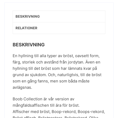
BESKRIVNING
RELATIONER
BESKRIVNING
En hyllning till alla typer av bröst, oavsett form,
färg, storlek och avstånd från jordytan. Även en
hyllning till det bröst som har lämnats kvar på
grund av sjukdom. Och, naturligtvis, till de bröst
som en gång fanns, men som båda måste
avlägsnas.
Boob Collection är vår version av
mångfaldsaffischen till ära för bröst.
Affischer med bröst
,
Boop-rekord
,
Boops-rekord
,
Bröst affisch
,
Bröstposters
,
Bröstrekord
,
Olika