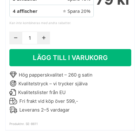
4 affischer
⭐ Spara 20%
Kan inte kombineras med andra rabatter.
Affisch
med
bröst
LÄGG TILL I VARUKORG
-
The
Boob
Hög papperskvalitet – 260 g satin
Collection
Kvalitetstryck – vi trycker själva
mängd
Kvalitetslister från EU
Fri frakt vid köp över 599,-
Leverans 2–5 vardagar
Produktnr. SE-8611