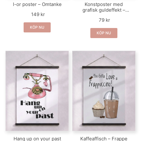
I-or poster – Omtanke
Konstposter med
grafisk guldeffekt –
149 kr
Chinese Lantern Plant
79 kr
KÖP NU
KÖP NU
Hang up on your past
Kaffeaffisch – Frappe