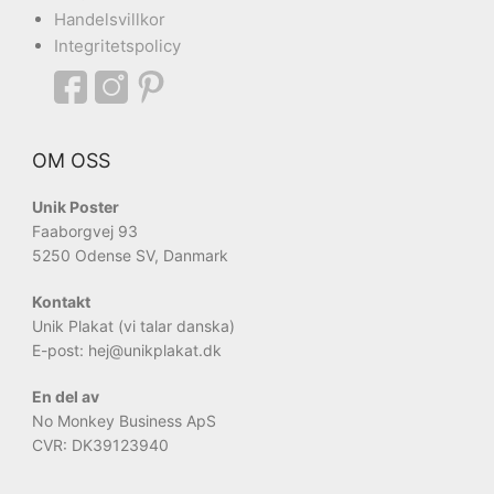
Handelsvillkor
Integritetspolicy
OM OSS
Unik Poster
Faaborgvej 93
5250 Odense SV, Danmark
Kontakt
Unik Plakat (vi talar danska)
E-post: hej
@unikplakat.dk
En del av
No Monkey Business ApS
CVR: DK39123940