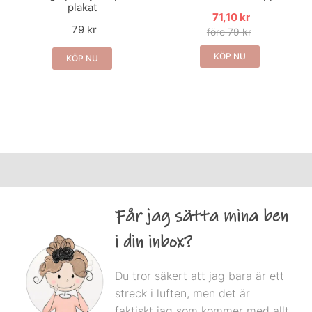
plakat
71,10 kr
79 kr
före 79 kr
KÖP NU
KÖP NU
Får jag sätta mina ben
i din inbox?
Du tror säkert att jag bara är ett
streck i luften, men det är
faktiskt jag som kommer med allt