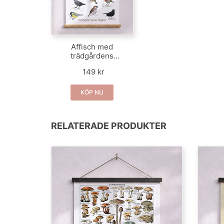
Affisch med
trädgårdens
fåglar – dekorativ
149 kr
poster för
hemmet
KÖP NU
RELATERADE PRODUKTER