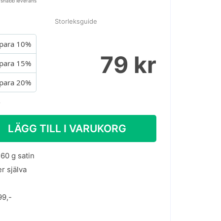
 snabb leverans
Storleksguide
para 10%
79 kr
para 15%
para 20%
.
LÄGG TILL I VARUKORG
60 g satin
er själva
99,-