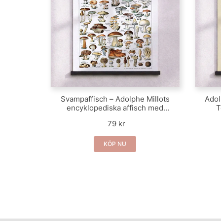
Svampaffisch – Adolphe Millots
Adol
encyklopediska affisch med
T
svampar
79 kr
KÖP NU