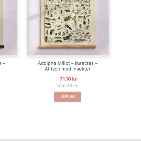
s –
Adolphe Millot – Insectes –
Affisch med insekter
71,10 kr
före 79 kr
KÖP NU