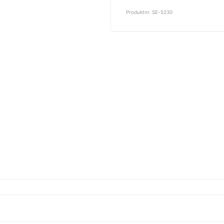
fåglar
Produktnr. SE-5230
mängd