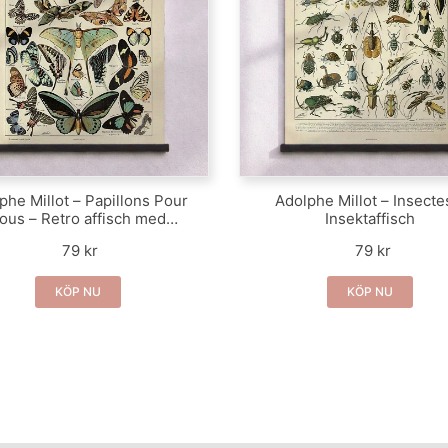
phe Millot – Papillons Pour
Adolphe Millot – Insecte
ous – Retro affisch med
Insektaffisch
fjärilar
79 kr
79 kr
KÖP NU
KÖP NU