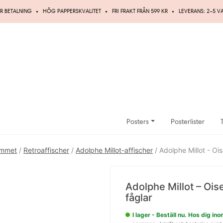
R BETALNING
HÖG PAPPERSKVALITET
FRI FRAKT FRÅN 599 KR
LEVERANS: 2–5 
Posters
Posterlister
ummet
/
Retroaffischer
/
Adolphe Millot-affischer
/ Adolphe Millot - Oi
UPP TILL
20%
Adolphe Millot – Oi
fåglar
RABATT
I lager - Beställ nu. Hos dig i