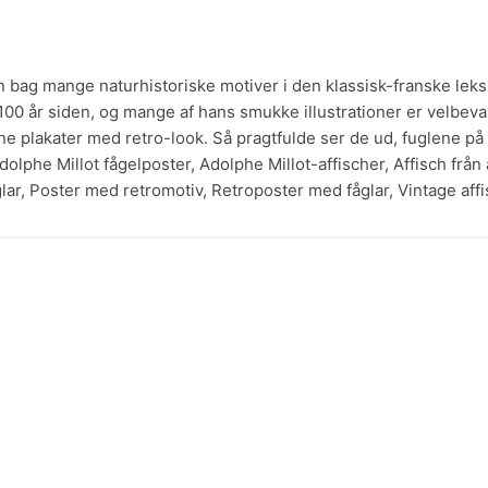
n bag mange naturhistoriske motiver i den klassisk-franske leksik
 100 år siden, og mange af hans smukke illustrationer er velbeva
ne plakater med retro-look. Så pragtfulde ser de ud, fuglene p
dolphe Millot fågelposter
,
Adolphe Millot-affischer
,
Affisch från
lar
,
Poster med retromotiv
,
Retroposter med fåglar
,
Vintage aff