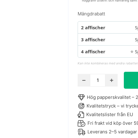
noggrann utskrift och hantering samt
Mängdrabatt
2 affischer
S
3 affischer
S
4 affischer
⭐ S
Kan inte kombineras med andra rabatter
Adolphe
Millot
-
Hög papperskvalitet – 2
Oiseaux
Kvalitetstryck – vi tryck
Pour
Tous
Kvalitetslister från EU
-
Fri frakt vid köp över 5
Affisch
Leverans 2–5 vardagar
med