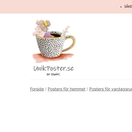
Hoppa
SÄKE
till
innehåll
Forside
/
Posters för hemmet
/
Posters för vardagsr
Gammal restaurerad illustration