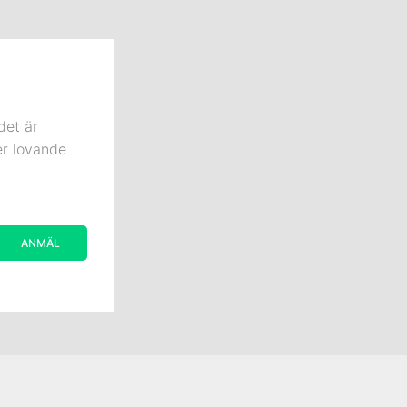
det är
er lovande