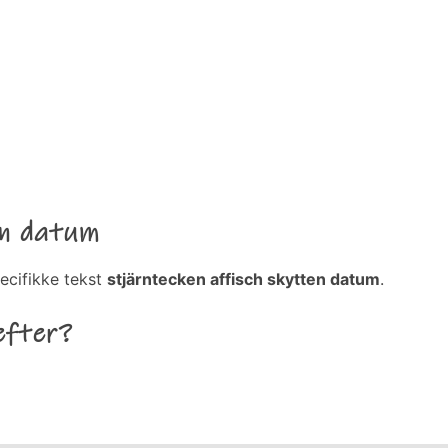
en datum
ecifikke tekst
stjärntecken affisch skytten datum
.
efter?