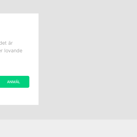
det är
er lovande