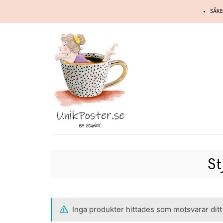
Hoppa
SÄKE
till
innehåll
St
Inga produkter hittades som motsvarar ditt 