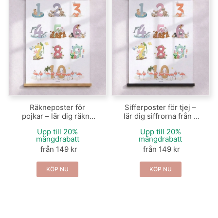
Räkneposter för
Sifferposter för tjej –
pojkar – lär dig räkna
lär dig siffrorna från 1
till 10 med djur
till 10 med djur
Upp till 20%
Upp till 20%
mängdrabatt
mängdrabatt
från 149 kr
från 149 kr
KÖP NU
KÖP NU