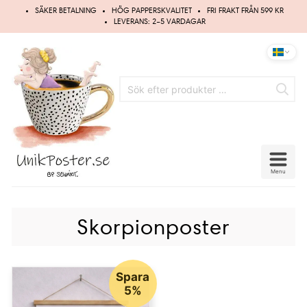
Hoppa
SÄKER BETALNING
HÖG PAPPERSKVALITET
FRI FRAKT FRÅN 599 KR
till
LEVERANS: 2–5 VARDAGAR
innehåll
Menu
Skorpionposter
Spara
5%