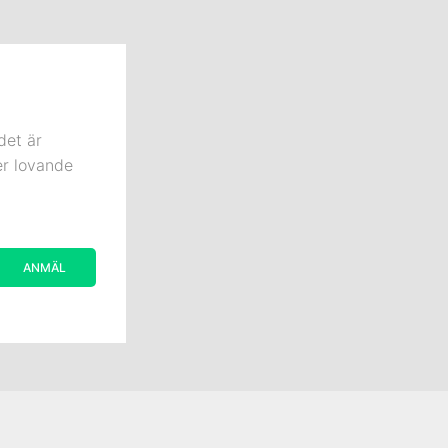
det är
er lovande