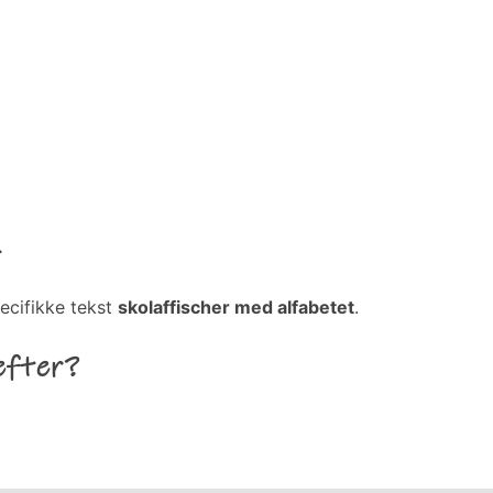
t
ecifikke tekst
skolaffischer med alfabetet
.
efter?