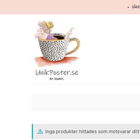
Hoppa
SÄKE
till
innehåll
Inga produkter hittades som motsvarar ditt 