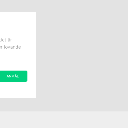
det är
er lovande