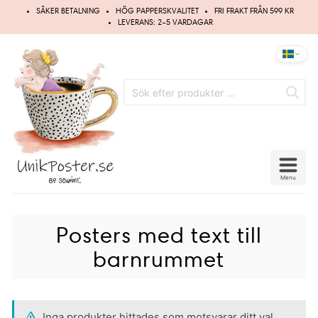
Hoppa
SÄKER BETALNING
HÖG PAPPERSKVALITET
FRI FRAKT FRÅN 599 KR
till
LEVERANS: 2–5 VARDAGAR
innehåll
Menu
Posters med text till
barnrummet
Inga produkter hittades som motsvarar ditt val.