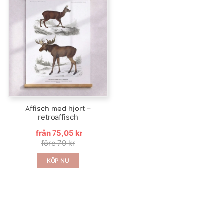
Affisch med hjort –
retroaffisch
från 75,05 kr
före 79 kr
KÖP NU