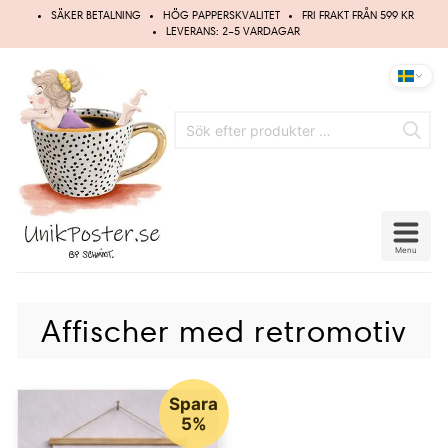
Hoppa
SÄKER BETALNING
HÖG PAPPERSKVALITET
FRI FRAKT FRÅN 599 KR
till
LEVERANS: 2–5 VARDAGAR
innehåll
Menu
Affischer med retromotiv
Spara
5%