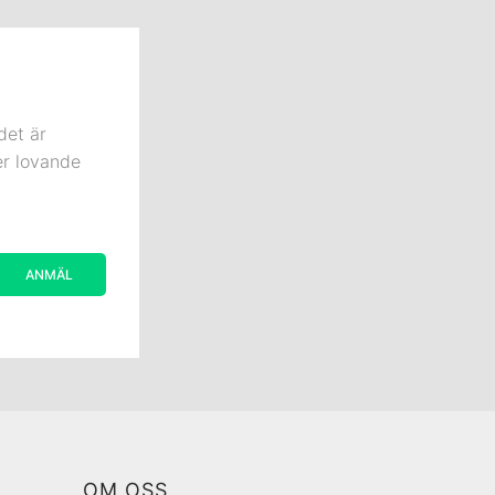
det är
er lovande
OM OSS