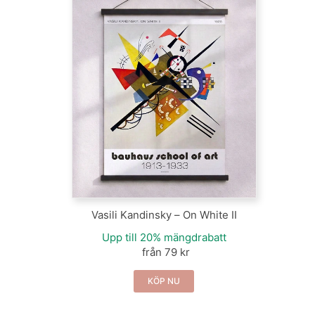
Vasili Kandinsky – On White II
Upp till 20% mängdrabatt
från 79 kr
KÖP NU