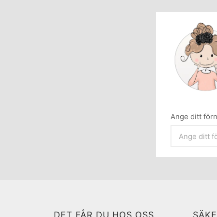
Ange ditt fö
DET FÅR DU HOS OSS
SÄKE