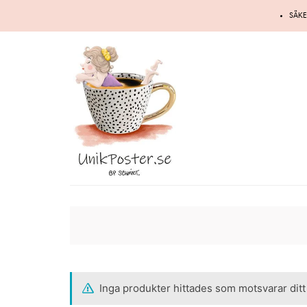
Hoppa
SÄKE
till
innehåll
Inga produkter hittades som motsvarar ditt 