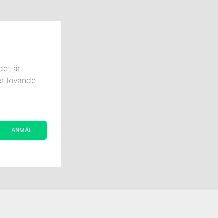
det är
er lovande