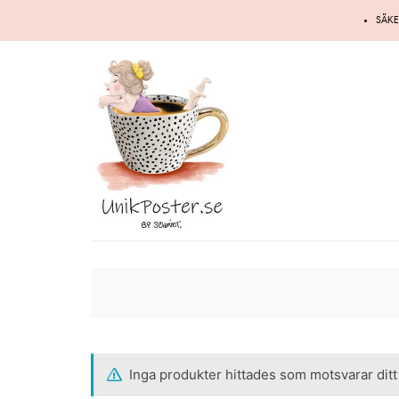
Hoppa
SÄKE
till
innehåll
Inga produkter hittades som motsvarar ditt 