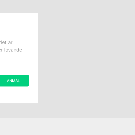
det är
er lovande