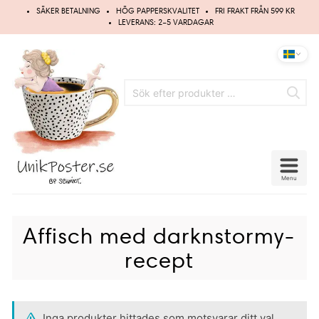
Hoppa
SÄKER BETALNING
HÖG PAPPERSKVALITET
FRI FRAKT FRÅN 599 KR
till
LEVERANS: 2–5 VARDAGAR
innehåll
Menu
Affisch med darknstormy-
recept
Inga produkter hittades som motsvarar ditt val.