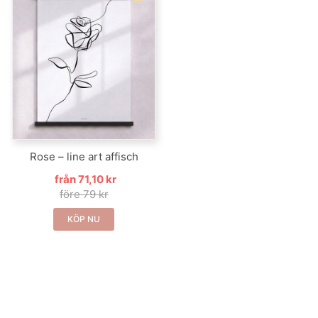
Rose – line art affisch
från 71,10 kr
före 79 kr
KÖP NU