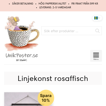
Hoppa
SÄKER BETALNING
HÖG PAPPERSKVALITET
FRI FRAKT FRÅN 599 KR
till
LEVERANS: 2–5 VARDAGAR
innehåll
Menu
Linjekonst rosaffisch
Spara
10%