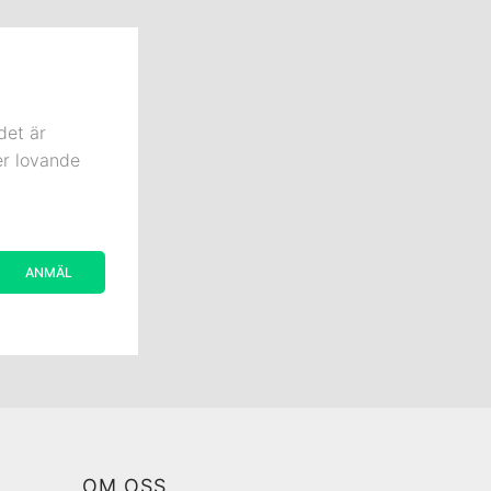
det är
er lovande
OM OSS