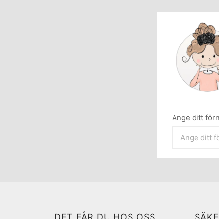
Ange ditt fö
DET FÅR DU HOS OSS
SÄKE