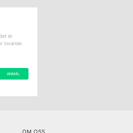
det är
er lovande
OM OSS