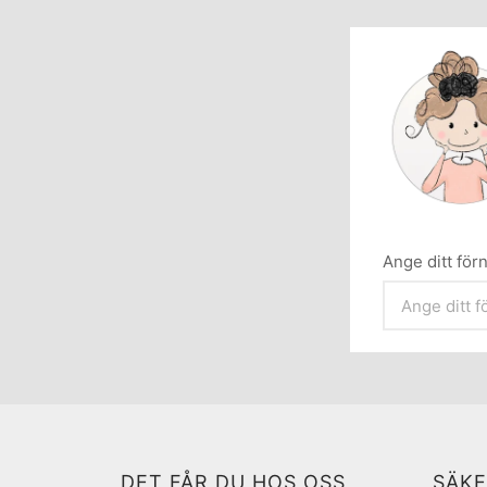
Ange ditt fö
DET FÅR DU HOS OSS
SÄKE