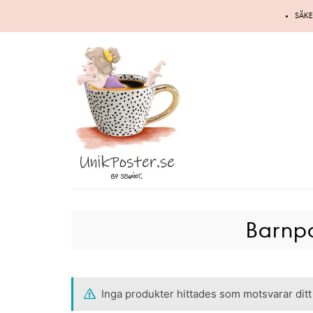
Hoppa
SÄKE
till
innehåll
Barnpo
Inga produkter hittades som motsvarar ditt 