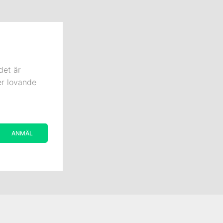
det är
er lovande