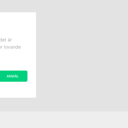
det är
er lovande