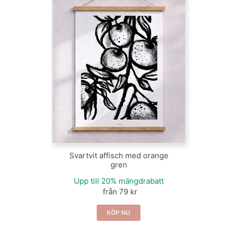
Svartvit affisch med orange
gren
Upp till 20% mängdrabatt
från 79 kr
KÖP NU